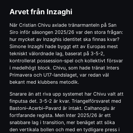
Arvet från Inzaghi
När Cristian Chivu axlade tränarmanteln på San
Siro inför säsongen 2025/26 var den stora frågan:
hur mycket av Inzaghis identitet ska finnas kvar?
Simone Inzaghi hade byggt ett av Europas mest
tekniskt välordnade lag, baserat på 3-5-2,
kontrollerat possession-spel och kollektivt försvar
i medelhögt block. Chivu, som hade tränat Inters
Primavera och U17-landslaget, var redan väl
bekant med klubbens metodik.
Snarare än att riva upp systemet har Chivu valt att
finputsa det. 3-5-2 är kvar. Triangelförsvaret med
Bastoni–Acerbi–Pavard är intakt. Calhanoglu är
fortfarande regista. Men Inter 2025/26 är ett
snabbare lag i transition, mer benäget att söka
den vertikala bollen och med en tydligare press i