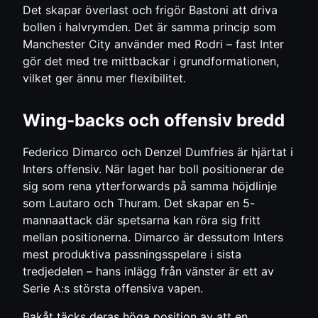
Det skapar överlast och frigör Bastoni att driva
bollen i halvrymden. Det är samma princip som
Manchester City använder med Rodri – fast Inter
gör det med tre mittbackar i grundformationen,
vilket ger ännu mer flexibilitet.
Wing-backs och offensiv bredd
Federico Dimarco och Denzel Dumfries är hjärtat i
Inters offensiv. När laget har boll positionerar de
sig som rena ytterforwards på samma höjdlinje
som Lautaro och Thuram. Det skapar en 5-
mannaattack där spetsarna kan röra sig fritt
mellan positionerna. Dimarco är dessutom Inters
mest produktiva passningsspelare i sista
tredjedelen – hans inlägg från vänster är ett av
Serie A:s största offensiva vapen.
Bakåt täcks deras höga position av att en