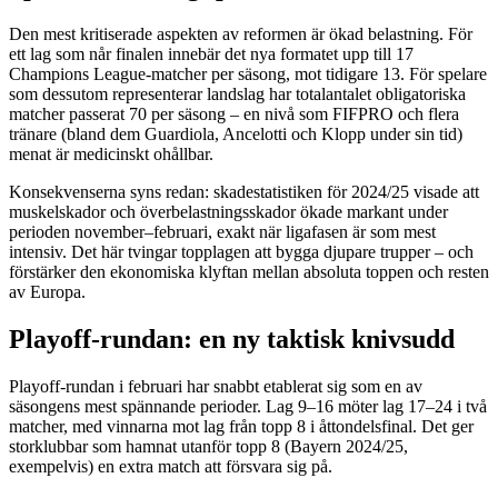
Den mest kritiserade aspekten av reformen är ökad belastning. För
ett lag som når finalen innebär det nya formatet upp till 17
Champions League-matcher per säsong, mot tidigare 13. För spelare
som dessutom representerar landslag har totalantalet obligatoriska
matcher passerat 70 per säsong – en nivå som FIFPRO och flera
tränare (bland dem Guardiola, Ancelotti och Klopp under sin tid)
menat är medicinskt ohållbar.
Konsekvenserna syns redan: skadestatistiken för 2024/25 visade att
muskelskador och överbelastningsskador ökade markant under
perioden november–februari, exakt när ligafasen är som mest
intensiv. Det här tvingar topplagen att bygga djupare trupper – och
förstärker den ekonomiska klyftan mellan absoluta toppen och resten
av Europa.
Playoff-rundan: en ny taktisk knivsudd
Playoff-rundan i februari har snabbt etablerat sig som en av
säsongens mest spännande perioder. Lag 9–16 möter lag 17–24 i två
matcher, med vinnarna mot lag från topp 8 i åttondelsfinal. Det ger
storklubbar som hamnat utanför topp 8 (Bayern 2024/25,
exempelvis) en extra match att försvara sig på.