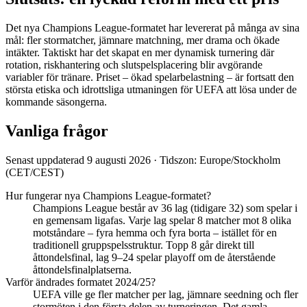
Det nya Champions League-formatet har levererat på många av sina
mål: fler stormatcher, jämnare matchning, mer drama och ökade
intäkter. Taktiskt har det skapat en mer dynamisk turnering där
rotation, riskhantering och slutspelsplacering blir avgörande
variabler för tränare. Priset – ökad spelarbelastning – är fortsatt den
största etiska och idrottsliga utmaningen för UEFA att lösa under de
kommande säsongerna.
Vanliga frågor
Senast uppdaterad
9 augusti 2026
·
Tidszon:
Europe/Stockholm
(CET/CEST)
Hur fungerar nya Champions League-formatet?
Champions League består av 36 lag (tidigare 32) som spelar i
en gemensam ligafas. Varje lag spelar 8 matcher mot 8 olika
motståndare – fyra hemma och fyra borta – istället för en
traditionell gruppspelsstruktur. Topp 8 går direkt till
åttondelsfinal, lag 9–24 spelar playoff om de återstående
åttondelsfinalplatserna.
Varför ändrades formatet 2024/25?
UEFA ville ge fler matcher per lag, jämnare seedning och fler
stormöten i den första delen av turneringen. Det gamla