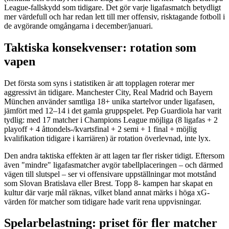
League-fallskydd som tidigare. Det gör varje ligafasmatch betydligt
mer värdefull och har redan lett till mer offensiv, risktagande fotboll i
de avgörande omgångarna i december/januari.
Taktiska konsekvenser: rotation som
vapen
Det första som syns i statistiken är att topplagen roterar mer
aggressivt än tidigare. Manchester City, Real Madrid och Bayern
München använder samtliga 18+ unika startelvor under ligafasen,
jämfört med 12–14 i det gamla gruppspelet. Pep Guardiola har varit
tydlig: med 17 matcher i Champions League möjliga (8 ligafas + 2
playoff + 4 åttondels-/kvartsfinal + 2 semi + 1 final + möjlig
kvalifikation tidigare i karriären) är rotation överlevnad, inte lyx.
Den andra taktiska effekten är att lagen tar fler risker tidigt. Eftersom
även "mindre" ligafasmatcher avgör tabellplaceringen – och därmed
vägen till slutspel – ser vi offensivare uppställningar mot motstånd
som Slovan Bratislava eller Brest. Topp 8- kampen har skapat en
kultur där varje mål räknas, vilket bland annat märks i höga xG-
värden för matcher som tidigare hade varit rena uppvisningar.
Spelarbelastning: priset för fler matcher