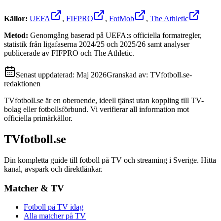
Källor:
UEFA
,
FIFPRO
,
FotMob
,
The Athletic
Metod:
Genomgång baserad på UEFA:s officiella formatregler,
statistik från ligafaserna 2024/25 och 2025/26 samt analyser
publicerade av FIFPRO och The Athletic.
Senast uppdaterad:
Maj 2026
Granskad av:
TVfotboll.se-
redaktionen
TVfotboll.se är en oberoende, ideell tjänst utan koppling till TV-
bolag eller fotbollsförbund. Vi verifierar all information mot
officiella primärkällor.
TVfotboll.se
Din kompletta guide till fotboll på TV och streaming i Sverige. Hitta
kanal, avspark och direktlänkar.
Matcher & TV
Fotboll på TV idag
Alla matcher på TV