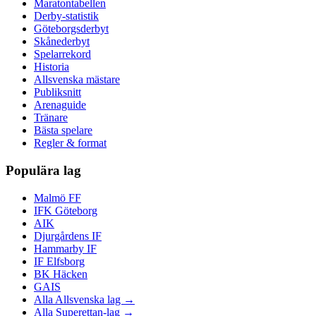
Maratontabellen
Derby-statistik
Göteborgsderbyt
Skånederbyt
Spelarrekord
Historia
Allsvenska mästare
Publiksnitt
Arenaguide
Tränare
Bästa spelare
Regler & format
Populära lag
Malmö FF
IFK Göteborg
AIK
Djurgårdens IF
Hammarby IF
IF Elfsborg
BK Häcken
GAIS
Alla Allsvenska lag →
Alla Superettan-lag →