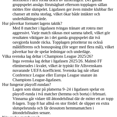
gruppspelet ansågs förutsägbart eftersom topplagen sällan
möttes före slutspelet. Ligafasen ger även mindre klubbar fler
chanser att möta storlag, vilket ökar både intäkter och
underhållningsvärde.
Hur påverkar formatet lagens taktik?
Med 8 matcher i ligafasen tvingas tränare att rotera mer
aggressivt. Varje match räknas mot samma tabell, vilket gör
resultaten viktigare än i det gamla gruppspelet där två
oavgjorda kunde räcka. Topplagen prioriterar nu också
måldifferens och bonuspoäng (för seger med flera mål), vilket
påverkar hur de spelar ledningar och underläge.
Vilka svenska lag deltar i Champions League 2025/26?
Inga svenska lag deltar i ligafasen 2025/26. Malmö FF
eliminerades i kvalet, vilket är typiskt för Allsvenskans
nuvarande UEFA-koefficient. Svenska lag når oftast
Conference League eller Europa League snarare än
Champions League-ligafasen.
Hur fungerar playoff-rundan?
Lagen som slutar på platserna 9–24 i ligafasen spelar en
playoff-runda i två matcher (hemma och borta) i februari.
Vinnarna går vidare till åttondelsfinal där de möter ett av topp
8-lagen. Topp 8 har alltså en stor fördel: de slipper en extra
slutspelsrunda och får dessutom hemmamatchen i
åttondelsfinalen senare.