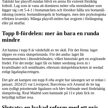
Taktiskt har playoff-rundan blivit en arena för extremt försiktig
fotboll. Lag som är vana att dominera möter ofta motståndare som
lägger sig i ett 5-4-1 i bortamatchen och försöker hålla ren bortamål-
räkning (notera: bortamålsregeln är borttagen, men den psykologiska
effekten kvarstår). Många playoff-möten har avgjorts i förlängning
eller på straffar.
Topp 8-fördelen: mer än bara en runda
mindre
Att hamna i topp 8 är värdefullt av tre skäl. För det första: laget
slipper en extra slutspelsrunda. För det andra: laget får
hemmamatchen i åttondelsfinalen, vilket historiskt gett en avgörande
fördel. För det tredje: laget får en bättre seedning även in i
kvartsfinaler och semifinaler, eftersom slutspelsbracketen är seedad
enligt ligafasplaceringen.
Det gör att kampen om topp 8 ofta avgör hur säsongen ser ut redan i
januari. 2024/25 var Liverpool, Barcelona och Arsenal de tre lag
som tydligt prioriterade ligafasen och blev belönade med fördelaktig
slutspelsväg. Real Madrid som hamnade på 11:e plats fick en
betydligt tuffare resa.
Slutsats: en lyckad reform med ett pris