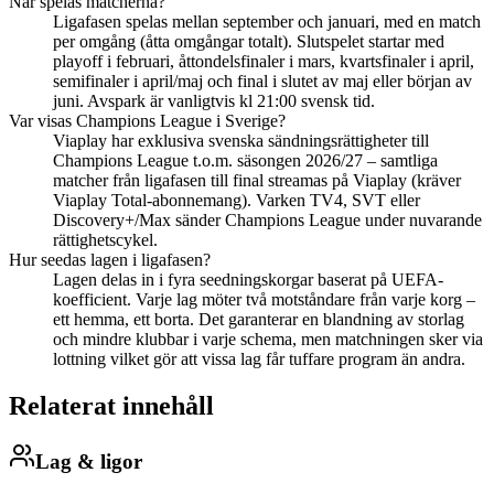
När spelas matcherna?
Ligafasen spelas mellan september och januari, med en match
per omgång (åtta omgångar totalt). Slutspelet startar med
playoff i februari, åttondelsfinaler i mars, kvartsfinaler i april,
semifinaler i april/maj och final i slutet av maj eller början av
juni. Avspark är vanligtvis kl 21:00 svensk tid.
Var visas Champions League i Sverige?
Viaplay har exklusiva svenska sändningsrättigheter till
Champions League t.o.m. säsongen 2026/27 – samtliga
matcher från ligafasen till final streamas på Viaplay (kräver
Viaplay Total-abonnemang). Varken TV4, SVT eller
Discovery+/Max sänder Champions League under nuvarande
rättighetscykel.
Hur seedas lagen i ligafasen?
Lagen delas in i fyra seedningskorgar baserat på UEFA-
koefficient. Varje lag möter två motståndare från varje korg –
ett hemma, ett borta. Det garanterar en blandning av storlag
och mindre klubbar i varje schema, men matchningen sker via
lottning vilket gör att vissa lag får tuffare program än andra.
Relaterat innehåll
Lag & ligor