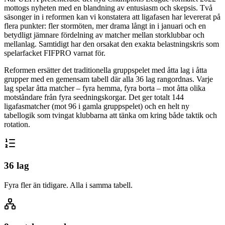
mottogs nyheten med en blandning av entusiasm och skepsis. Två
säsonger in i reformen kan vi konstatera att ligafasen har levererat på
flera punkter: fler stormöten, mer drama långt in i januari och en
betydligt jämnare fördelning av matcher mellan storklubbar och
mellanlag. Samtidigt har den orsakat den exakta belastningskris som
spelarfacket FIFPRO varnat för.
Reformen ersätter det traditionella gruppspelet med åtta lag i åtta
grupper med en gemensam tabell där alla 36 lag rangordnas. Varje
lag spelar åtta matcher – fyra hemma, fyra borta – mot åtta olika
motståndare från fyra seedningskorgar. Det ger totalt 144
ligafasmatcher (mot 96 i gamla gruppspelet) och en helt ny
tabellogik som tvingat klubbarna att tänka om kring både taktik och
rotation.
36 lag
Fyra fler än tidigare. Alla i samma tabell.