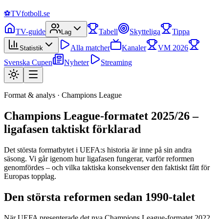
⚽
TVfotboll.se
TV-guide
Tabell
Skytteliga
Tippa
Lag
Alla matcher
Kanaler
VM 2026
Statistik
Svenska Cupen
Nyheter
Streaming
Format & analys · Champions League
Champions League-formatet 2025/26 –
ligafasen taktiskt förklarad
Det största formatbytet i UEFA:s historia är inne på sin andra
säsong. Vi går igenom hur ligafasen fungerar, varför reformen
genomfördes – och vilka taktiska konsekvenser den faktiskt fått för
Europas topplag.
Den största reformen sedan 1990-talet
När UEFA presenterade det nya Champions League-formatet 2022