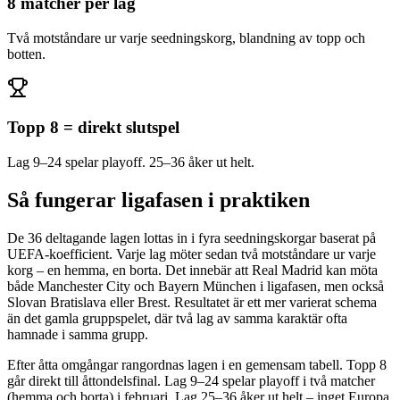
8 matcher per lag
Två motståndare ur varje seedningskorg, blandning av topp och
botten.
Topp 8 = direkt slutspel
Lag 9–24 spelar playoff. 25–36 åker ut helt.
Så fungerar ligafasen i praktiken
De 36 deltagande lagen lottas in i fyra seedningskorgar baserat på
UEFA-koefficient. Varje lag möter sedan två motståndare ur varje
korg – en hemma, en borta. Det innebär att Real Madrid kan möta
både Manchester City och Bayern München i ligafasen, men också
Slovan Bratislava eller Brest. Resultatet är ett mer varierat schema
än det gamla gruppspelet, där två lag av samma karaktär ofta
hamnade i samma grupp.
Efter åtta omgångar rangordnas lagen i en gemensam tabell. Topp 8
går direkt till åttondelsfinal. Lag 9–24 spelar playoff i två matcher
(hemma och borta) i februari. Lag 25–36 åker ut helt – inget Europa