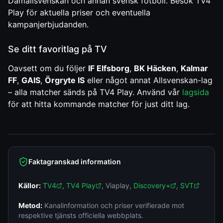
Damallsvenskan och annan svensk fotboll. Besök TV4
Play för aktuella priser och eventuella
kampanjerbjudanden.
Se ditt favoritlag på TV
Oavsett om du följer
IF Elfsborg
,
BK Häcken
,
Kalmar
FF
,
GAIS
,
Örgryte IS
eller något annat Allsvenskan-lag
– alla matcher sänds på TV4 Play. Använd vår
lagsida
för att hitta kommande matcher för just ditt lag.
Faktagranskad information
Källor:
TV4
,
TV4 Play
,
Viaplay
,
Discovery+
,
SVT
Metod:
Kanalinformation och priser verifierade mot
respektive tjänsts officiella webbplats.