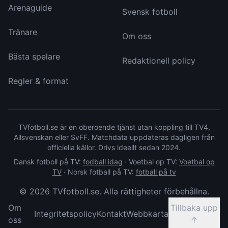
Arenaguide
Svensk fotboll
Tränare
Om oss
Bästa spelare
Redaktionell policy
Regler & format
TVfotboll.se är en oberoende tjänst utan koppling till TV4,
Allsvenskan eller SvFF. Matchdata uppdateras dagligen från
officiella källor. Drivs ideellt sedan 2024.
Dansk fotboll på TV:
fodball idag
·
Voetbal op TV:
Voetbal op
TV
·
Norsk fotball på TV:
fotball på tv
©
2026
TVfotboll.se. Alla rättigheter förbehållna.
Om
Tillbaka upp
Integritetspolicy
Kontakt
Webbkarta
oss
↑