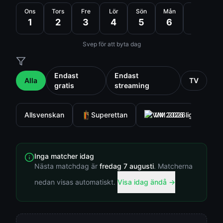
Ons
Tors
Fre
Lör
Sön
Mån
Tis
1
2
3
4
5
6
7
Svep för att byta dag
Endast
Endast
Alla
TV
gratis
streaming
Allsvenskan
Superettan
VM 2026
Europ
Inga matcher idag
Nästa matchdag är
fredag 7 augusti
. Matcherna
nedan visas automatiskt.
Visa idag ändå →