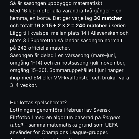
Så är säsongen uppbyggd matematiskt
Med 16 lag möter alla varandra två gånger – en
hemma, en borta. Det ger varje lag
30 matcher
och totalt
16 × 15 ÷ 2 × 2 = 240 matcher
i serien.
Lägg till kvalspel mellan plats 14 i Allsvenskan och
plats 3 i Superettan så landar säsongen normalt
på 242 officiella matcher.
Säsongen är delad i en vårsäsong (mars–juni,
omgång 1–14) och en höstsäsong (juli–november,
omgång 15–30). Sommaruppehållet i juni hänger
ihop med EM eller VM-kvalfönster och brukar vara
3–4 veckor.
Hur lottas spelschemat?
Lottningen genomförs i februari av Svensk
Elitfotboll med en algoritm baserad på
Bergers
tabell
– samma matematiska grund som UEFA
använder för Champions League-grupper.