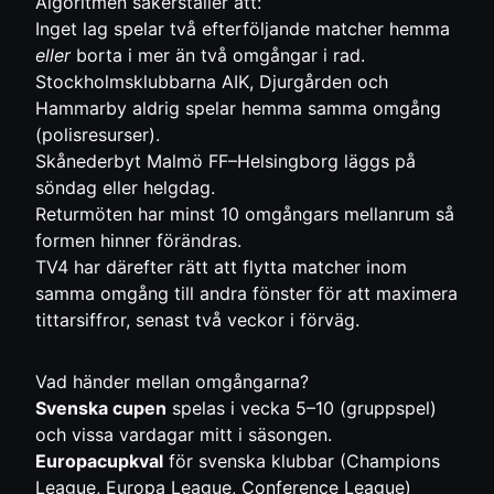
Algoritmen säkerställer att:
Inget lag spelar två efterföljande matcher hemma
eller
borta i mer än två omgångar i rad.
Stockholmsklubbarna AIK, Djurgården och
Hammarby aldrig spelar hemma samma omgång
(polisresurser).
Skånederbyt Malmö FF–Helsingborg läggs på
söndag eller helgdag.
Returmöten har minst 10 omgångars mellanrum så
formen hinner förändras.
TV4 har därefter rätt att flytta matcher inom
samma omgång till andra fönster för att maximera
tittarsiffror, senast två veckor i förväg.
Vad händer mellan omgångarna?
Svenska cupen
spelas i vecka 5–10 (gruppspel)
och vissa vardagar mitt i säsongen.
Europacupkval
för svenska klubbar (Champions
League, Europa League, Conference League)