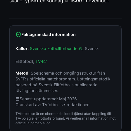
skäl – typiskt en söndag kl 15:00 i november.
Faktagranskad information
Källor:
Svenska Fotbollförbundet
,
Svensk
Elitfotboll
,
TV4
Metod:
Spelschema och omgångsstruktur från
SvFF:s officiella matchprogram. Lottningsmetodik
baserad på Svensk Elitfotbolls publicerade
tävlingsbestämmelser.
Senast uppdaterad:
Maj 2026
Granskad av:
TVfotboll.se-redaktionen
TVfotboll.se är en oberoende, ideell tjänst utan koppling till
TV-bolag eller fotbollsförbund. Vi verifierar all information mot
officiella primärkällor.