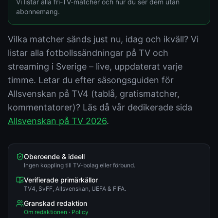
Vi listar alla fri-TV-matcher och hur du ser dem utan
abonnemang.
Vilka matcher sänds just nu, idag och ikväll? Vi
listar alla fotbollssändningar på TV och
streaming i Sverige – live, uppdaterat varje
timme. Letar du efter säsongsguiden för
Allsvenskan på TV4 (tablå, gratismatcher,
kommentatorer)? Läs då vår dedikerade sida
Allsvenskan på TV 2026
.
Oberoende & ideell
Ingen koppling till TV-bolag eller förbund.
Verifierade primärkällor
TV4, SvFF, Allsvenskan, UEFA & FIFA.
Granskad redaktion
Om redaktionen
·
Policy