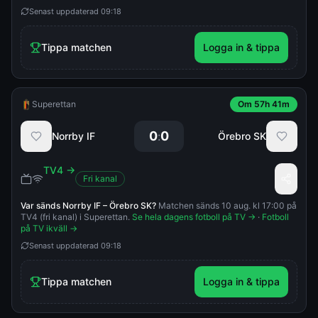
Senast uppdaterad
09:18
Tippa matchen
Logga in & tippa
Superettan
Om 57h 41m
0
0
:
Norrby IF
Örebro SK
TV4
→
Fri kanal
Var sänds
Norrby IF
–
Örebro SK
?
Matchen sänds 10 aug. kl 17:00 på
TV4 (fri kanal) i Superettan.
Se hela dagens fotboll på TV →
·
Fotboll
på TV ikväll →
Senast uppdaterad
09:18
Tippa matchen
Logga in & tippa