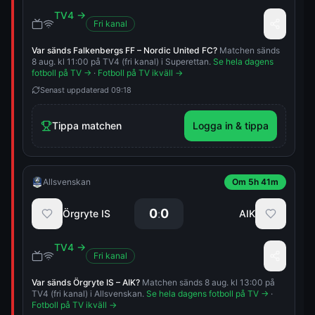
TV4
→
Fri kanal
Var sänds
Falkenbergs FF
–
Nordic United FC
?
Matchen sänds
8 aug. kl 11:00 på TV4 (fri kanal) i Superettan.
Se hela dagens
fotboll på TV →
·
Fotboll på TV ikväll →
Senast uppdaterad
09:18
Tippa matchen
Logga in & tippa
Allsvenskan
Om 5h 41m
0
0
:
Örgryte IS
AIK
TV4
→
Fri kanal
Var sänds
Örgryte IS
–
AIK
?
Matchen sänds 8 aug. kl 13:00 på
TV4 (fri kanal) i Allsvenskan.
Se hela dagens fotboll på TV →
·
Fotboll på TV ikväll →