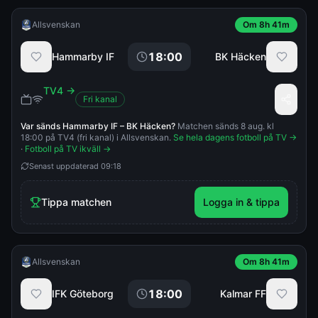
Allsvenskan
Om 8h 41m
18:00
Hammarby IF
BK Häcken
TV4
→
Fri kanal
Var sänds
Hammarby IF
–
BK Häcken
?
Matchen sänds 8 aug. kl
18:00 på TV4 (fri kanal) i Allsvenskan.
Se hela dagens fotboll på TV →
·
Fotboll på TV ikväll →
Senast uppdaterad
09:18
Tippa matchen
Logga in & tippa
Allsvenskan
Om 8h 41m
18:00
IFK Göteborg
Kalmar FF