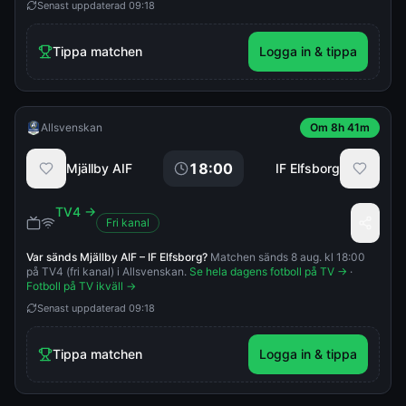
Senast uppdaterad
09:18
Tippa matchen
Logga in & tippa
Allsvenskan
Om 8h 41m
18:00
Mjällby AIF
IF Elfsborg
TV4
→
Fri kanal
Var sänds
Mjällby AIF
–
IF Elfsborg
?
Matchen sänds 8 aug. kl 18:00
på TV4 (fri kanal) i Allsvenskan.
Se hela dagens fotboll på TV →
·
Fotboll på TV ikväll →
Senast uppdaterad
09:18
Tippa matchen
Logga in & tippa