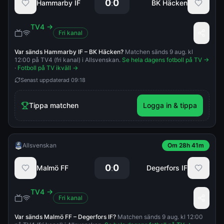
0
0
:
Hammarby IF
BK Häcken
TV4
→
Fri kanal
Var sänds
Hammarby IF
–
BK Häcken
?
Matchen sänds 9 aug. kl
12:00 på TV4 (fri kanal) i Allsvenskan.
Se hela dagens fotboll på TV →
·
Fotboll på TV ikväll →
Senast uppdaterad
09:18
Tippa matchen
Logga in & tippa
Allsvenskan
Om 28h 41m
0
0
:
Malmö FF
Degerfors IF
TV4
→
Fri kanal
Var sänds
Malmö FF
–
Degerfors IF
?
Matchen sänds 9 aug. kl 12:00