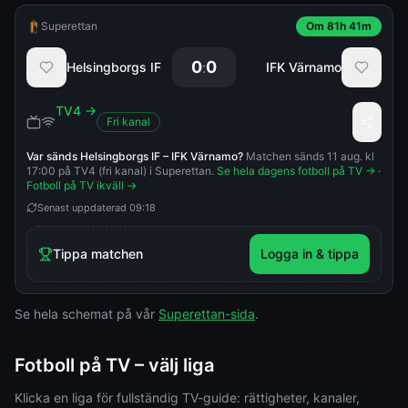
Superettan
Om 81h 41m
0
0
:
Helsingborgs IF
IFK Värnamo
TV4
→
Fri kanal
Var sänds
Helsingborgs IF
–
IFK Värnamo
?
Matchen sänds 11 aug. kl
17:00 på TV4 (fri kanal) i Superettan.
Se hela dagens fotboll på TV →
·
Fotboll på TV ikväll →
Senast uppdaterad
09:18
Tippa matchen
Logga in & tippa
Se hela schemat på vår
Superettan-sida
.
Fotboll på TV – välj liga
Klicka en liga för fullständig TV-guide: rättigheter, kanaler,