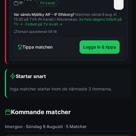
Fri kanal
Var sänds
Mjällby AIF
–
IF Elfsborg
?
Matchen sänds 8 aug. kl
15:30 på TV4 (fri kanal) i Allsvenskan.
Se hela dagens fotboll på
TV →
·
Fotboll på TV ikväll →
Senast uppdaterad
09:18
Tippa matchen
Logga in & tippa
Startar snart
Inga matcher startar inom de närmaste 3 timmarna.
Kommande matcher
Imorgon · Söndag 9 Augusti
·
5
Matcher