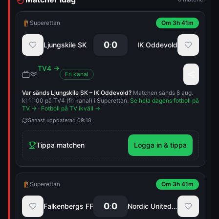
Superettan
Om 3h 41m
0
0
:
Ljungskile SK
IK Oddevold
TV4
→
Fri kanal
Var sänds
Ljungskile SK
–
IK Oddevold
?
Matchen sänds 8 aug.
kl 11:00 på TV4 (fri kanal) i Superettan.
Se hela dagens fotboll på
TV →
·
Fotboll på TV ikväll →
Senast uppdaterad
09:18
Tippa matchen
Logga in & tippa
Superettan
Om 3h 41m
0
0
:
Falkenbergs FF
Nordic United FC