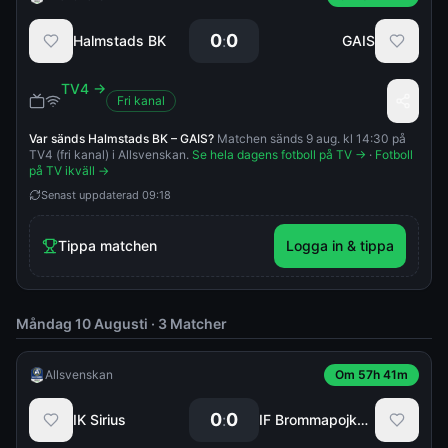
0
0
:
Halmstads BK
GAIS
TV4
→
Fri kanal
Var sänds
Halmstads BK
–
GAIS
?
Matchen sänds 9 aug. kl 14:30 på
TV4 (fri kanal) i Allsvenskan.
Se hela dagens fotboll på TV →
·
Fotboll
på TV ikväll →
Senast uppdaterad
09:18
Tippa matchen
Logga in & tippa
Måndag 10 Augusti
·
3
Matcher
Allsvenskan
Om 57h 41m
0
0
:
IK Sirius
IF Brommapojkarna