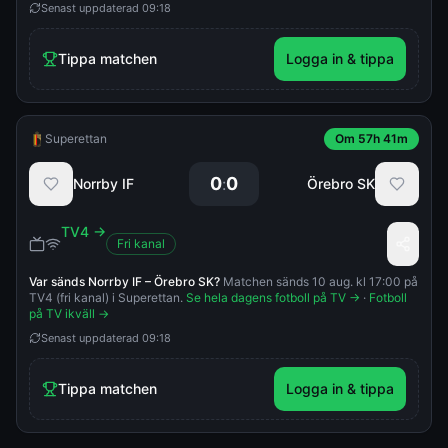
Senast uppdaterad
09:18
Tippa matchen
Logga in & tippa
Superettan
Om 57h 41m
0
0
:
Norrby IF
Örebro SK
TV4
→
Fri kanal
Var sänds
Norrby IF
–
Örebro SK
?
Matchen sänds 10 aug. kl 17:00 på
TV4 (fri kanal) i Superettan.
Se hela dagens fotboll på TV →
·
Fotboll
på TV ikväll →
Senast uppdaterad
09:18
Tippa matchen
Logga in & tippa