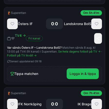
Superettan
Om 5h 41m
0
0
:
Östers IF
Landskrona BoIS
TV4
→
Fri kanal
Var sänds
Östers IF
–
Landskrona BoIS
?
Matchen sänds 8 aug. kl
13:00 på TV4 (fri kanal) i Superettan.
Se hela dagens fotboll på TV →
·
Fotboll på TV ikväll →
Senast uppdaterad
09:18
Tippa matchen
Logga in & tippa
Superettan
Om 7h 41m
0
0
:
IFK Norrköping
IK Brage