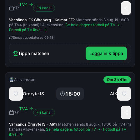
TV4
→
Fri kanal
Var sänds
IFK Göteborg
–
Kalmar FF
?
Matchen sänds 8 aug. kl 18:00
på TV4 (fri kanal) i Allsvenskan.
Se hela dagens fotboll på TV →
·
Fotboll på TV ikväll →
Senast uppdaterad
09:18
Tippa matchen
Logga in & tippa
Allsvenskan
Om 8h 41m
18:00
Örgryte IS
AIK
TV4
→
Fri kanal
Var sänds
Örgryte IS
–
AIK
?
Matchen sänds 8 aug. kl 18:00 på TV4 (fri
kanal) i Allsvenskan.
Se hela dagens fotboll på TV →
·
Fotboll på TV
ikväll →