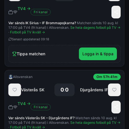
TV4
→
Fri kanal
Var sänds
IK Sirius
–
IF Brommapojkarna
?
Matchen sänds 10 aug. kl
17:00 på TV4 (fri kanal) i Allsvenskan.
Se hela dagens fotboll på TV →
·
Fotboll på TV ikväll →
Senast uppdaterad
09:18
Tippa matchen
Logga in & tippa
Allsvenskan
Om 57h 41m
0
0
:
Västerås SK
Djurgårdens IF
TV4
→
Fri kanal
Var sänds
Västerås SK
–
Djurgårdens IF
?
Matchen sänds 10 aug. kl
17:00 på TV4 (fri kanal) i Allsvenskan.
Se hela dagens fotboll på TV →
·
Fotboll på TV ikväll →