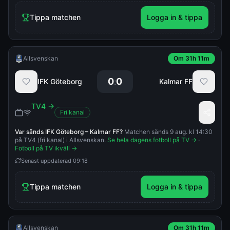
Tippa matchen
Logga in & tippa
Allsvenskan
Om 31h 11m
0
0
:
IFK Göteborg
Kalmar FF
TV4
→
Fri kanal
Var sänds
IFK Göteborg
–
Kalmar FF
?
Matchen sänds 9 aug. kl 14:30
på TV4 (fri kanal) i Allsvenskan.
Se hela dagens fotboll på TV →
·
Fotboll på TV ikväll →
Senast uppdaterad
09:18
Tippa matchen
Logga in & tippa
Allsvenskan
Om 31h 11m