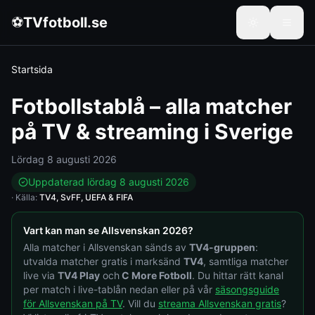
⚽
TVfotboll.se
Startsida
Fotbollstablå – alla matcher
på TV & streaming i Sverige
lördag 8 augusti 2026
Uppdaterad
lördag 8 augusti 2026
· Källa:
TV4, SvFF, UEFA & FIFA
Vart kan man se Allsvenskan 2026?
Alla matcher i Allsvenskan sänds av
TV4-gruppen
:
utvalda matcher gratis i marksänd
TV4
, samtliga matcher
live via
TV4 Play
och
C More Fotboll
. Du hittar rätt kanal
per match i live-tablån nedan eller på vår
säsongsguide
för Allsvenskan på TV
. Vill du
streama Allsvenskan gratis
?