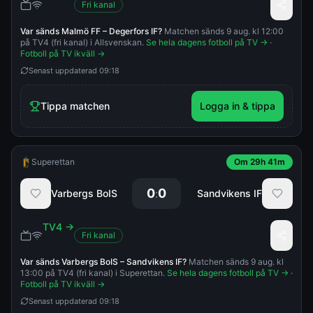
Fri kanal
Var sänds
Malmö FF
–
Degerfors IF
?
Matchen sänds 9 aug. kl 12:00
på TV4 (fri kanal) i Allsvenskan.
Se hela dagens fotboll på TV →
·
Fotboll på TV ikväll →
Senast uppdaterad
09:18
Tippa matchen
Logga in & tippa
Superettan
Om 29h 41m
0
0
:
Varbergs BoIS
Sandvikens IF
TV4
→
Fri kanal
Var sänds
Varbergs BoIS
–
Sandvikens IF
?
Matchen sänds 9 aug. kl
13:00 på TV4 (fri kanal) i Superettan.
Se hela dagens fotboll på TV →
·
Fotboll på TV ikväll →
Senast uppdaterad
09:18