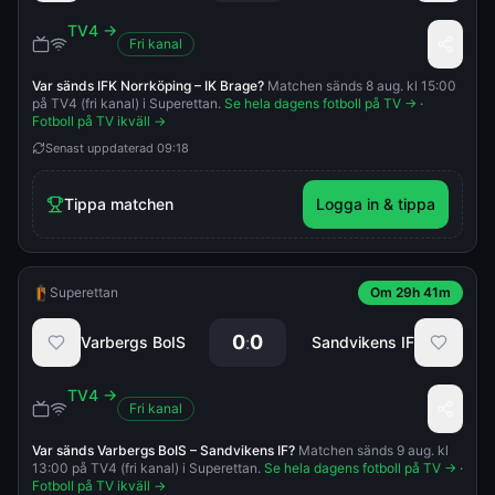
TV4
→
Fri kanal
Var sänds
IFK Norrköping
–
IK Brage
?
Matchen sänds 8 aug. kl 15:00
på TV4 (fri kanal) i Superettan.
Se hela dagens fotboll på TV →
·
Fotboll på TV ikväll →
Senast uppdaterad
09:18
Tippa matchen
Logga in & tippa
Superettan
Om 29h 41m
0
0
:
Varbergs BoIS
Sandvikens IF
TV4
→
Fri kanal
Var sänds
Varbergs BoIS
–
Sandvikens IF
?
Matchen sänds 9 aug. kl
13:00 på TV4 (fri kanal) i Superettan.
Se hela dagens fotboll på TV →
·
Fotboll på TV ikväll →