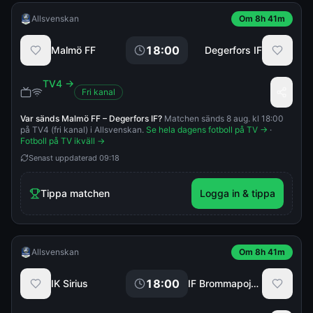
Allsvenskan
Om 8h 41m
18:00
Malmö FF
Degerfors IF
TV4
→
Fri kanal
Var sänds
Malmö FF
–
Degerfors IF
?
Matchen sänds 8 aug. kl 18:00
på TV4 (fri kanal) i Allsvenskan.
Se hela dagens fotboll på TV →
·
Fotboll på TV ikväll →
Senast uppdaterad
09:18
Tippa matchen
Logga in & tippa
Allsvenskan
Om 8h 41m
18:00
IK Sirius
IF Brommapojkarna