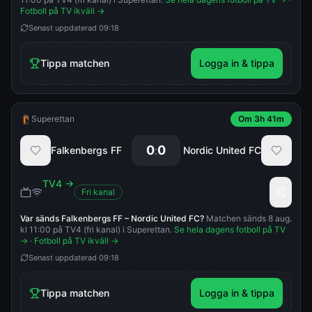
Fotboll på TV ikväll →
Senast uppdaterad
09:18
Tippa matchen
Logga in & tippa
Superettan
Om 3h 41m
0
0
:
Falkenbergs FF
Nordic United FC
TV4
→
Fri kanal
Var sänds
Falkenbergs FF
–
Nordic United FC
?
Matchen sänds 8 aug.
kl 11:00 på TV4 (fri kanal) i Superettan.
Se hela dagens fotboll på TV
→
·
Fotboll på TV ikväll →
Senast uppdaterad
09:18
Tippa matchen
Logga in & tippa