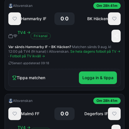
Allsvenskan
Om 28h 41m
0
0
:
Hammarby IF
BK Häcken
TV4
→
Fri kanal
Var sänds
Hammarby IF
–
BK Häcken
?
Matchen sänds 9 aug. kl
12:00 på TV4 (fri kanal) i Allsvenskan.
Se hela dagens fotboll på TV →
·
Fotboll på TV ikväll →
Senast uppdaterad
09:18
Tippa matchen
Logga in & tippa
Allsvenskan
Om 28h 41m
0
0
:
Malmö FF
Degerfors IF
TV4
→