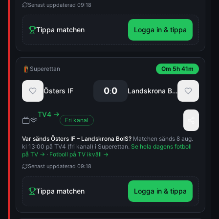
Senast uppdaterad
09:18
Tippa matchen
Logga in & tippa
Superettan
Om 5h 41m
0
0
:
Östers IF
Landskrona BoIS
TV4
→
Fri kanal
Var sänds
Östers IF
–
Landskrona BoIS
?
Matchen sänds 8 aug.
kl 13:00 på TV4 (fri kanal) i Superettan.
Se hela dagens fotboll
på TV →
·
Fotboll på TV ikväll →
Senast uppdaterad
09:18
Tippa matchen
Logga in & tippa