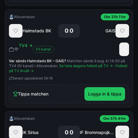
Allsvenskan
Om 31h 11m
0
0
:
Halmstads BK
GAIS
TV4
→
Fri kanal
Var sänds
Halmstads BK
–
GAIS
?
Matchen sänds 9 aug. kl 14:30 på
TV4 (fri kanal) i Allsvenskan.
Se hela dagens fotboll på TV →
·
Fotboll
på TV ikväll →
Senast uppdaterad
09:18
Tippa matchen
Logga in & tippa
Allsvenskan
Om 57h 41m
0
0
:
IK Sirius
IF Brommapojkarna