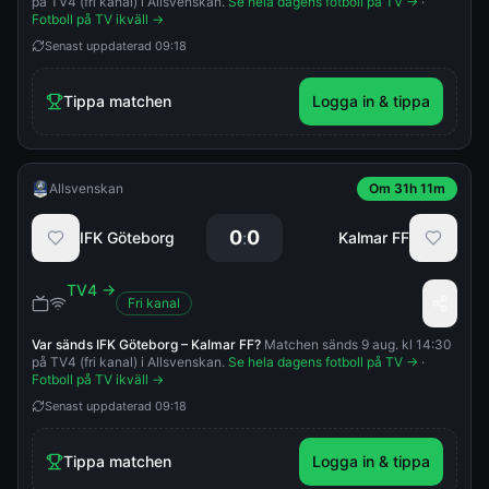
på TV4 (fri kanal) i Allsvenskan.
Se hela dagens fotboll på TV →
·
Fotboll på TV ikväll →
Senast uppdaterad
09:18
Tippa matchen
Logga in & tippa
Allsvenskan
Om 31h 11m
0
0
:
IFK Göteborg
Kalmar FF
TV4
→
Fri kanal
Var sänds
IFK Göteborg
–
Kalmar FF
?
Matchen sänds 9 aug. kl 14:30
på TV4 (fri kanal) i Allsvenskan.
Se hela dagens fotboll på TV →
·
Fotboll på TV ikväll →
Senast uppdaterad
09:18
Tippa matchen
Logga in & tippa