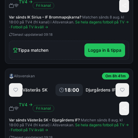
TV4
→
Fri kanal
Var sänds
IK Sirius
–
IF Brommapojkarna
?
Matchen sänds 8 aug. kl
18:00 på TV4 (fri kanal) i Allsvenskan.
Se hela dagens fotboll på TV →
·
Fotboll på TV ikväll →
Senast uppdaterad
09:18
Tippa matchen
Logga in & tippa
Allsvenskan
Om 8h 41m
18:00
Västerås SK
Djurgårdens IF
TV4
→
Fri kanal
Var sänds
Västerås SK
–
Djurgårdens IF
?
Matchen sänds 8 aug. kl
18:00 på TV4 (fri kanal) i Allsvenskan.
Se hela dagens fotboll på TV →
·
Fotboll på TV ikväll →
Senast uppdaterad
09:18