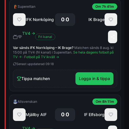
Superettan
Om 7h 41m
0
0
:
IFK Norrköping
IK Brage
TV4
→
Fri kanal
Var sänds
IFK Norrköping
–
IK Brage
?
Matchen sänds 8 aug. kl
15:00 på TV4 (fri kanal) i Superettan.
Se hela dagens fotboll på
TV →
·
Fotboll på TV ikväll →
Senast uppdaterad
09:18
Tippa matchen
Logga in & tippa
Allsvenskan
Om 8h 11m
0
0
:
Mjällby AIF
IF Elfsborg
TV4
→