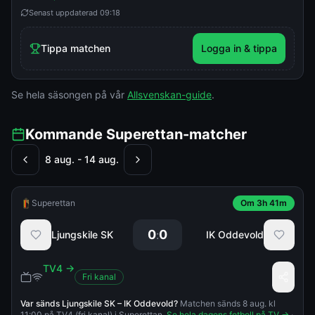
Senast uppdaterad
09:18
Tippa matchen
Logga in & tippa
Se hela säsongen på vår
Allsvenskan-guide
.
Kommande Superettan-matcher
8 aug. - 14 aug.
Superettan
Om 3h 41m
0
0
:
Ljungskile SK
IK Oddevold
TV4
→
Fri kanal
Var sänds
Ljungskile SK
–
IK Oddevold
?
Matchen sänds 8 aug. kl
11:00 på TV4 (fri kanal) i Superettan.
Se hela dagens fotboll på TV →
·