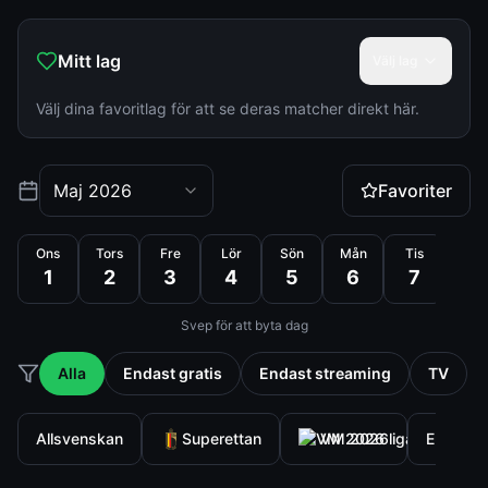
Mitt lag
Välj lag
Välj dina favoritlag för att se deras matcher direkt här.
Alla matcher
lördag 8 augusti 2026
Maj 2026
Favoriter
Ons
Tors
Fre
Lör
Sön
Mån
Tis
Ons
1
2
3
4
5
6
7
8
Svep för att byta dag
Alla
Endast gratis
Endast streaming
TV
Allsvenskan
Superettan
VM 2026
Europa 