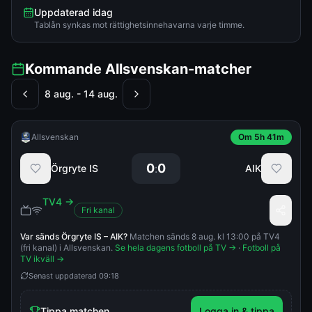
Uppdaterad idag
Tablån synkas mot rättighetsinnehavarna varje timme.
Kommande Allsvenskan-matcher
8 aug. - 14 aug.
Allsvenskan
Om 5h 41m
0
0
:
Örgryte IS
AIK
TV4
→
Fri kanal
Var sänds
Örgryte IS
–
AIK
?
Matchen sänds 8 aug. kl 13:00 på TV4
(fri kanal) i Allsvenskan.
Se hela dagens fotboll på TV →
·
Fotboll på
TV ikväll →
Senast uppdaterad
09:18
Tippa matchen
Logga in & tippa