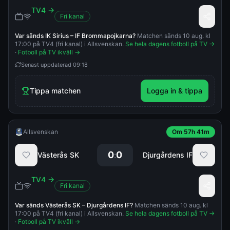
TV4
→
Fri kanal
Var sänds
IK Sirius
–
IF Brommapojkarna
?
Matchen sänds 10 aug. kl
17:00 på TV4 (fri kanal) i Allsvenskan.
Se hela dagens fotboll på TV →
·
Fotboll på TV ikväll →
Senast uppdaterad
09:18
Tippa matchen
Logga in & tippa
Allsvenskan
Om 57h 41m
0
0
:
Västerås SK
Djurgårdens IF
TV4
→
Fri kanal
Var sänds
Västerås SK
–
Djurgårdens IF
?
Matchen sänds 10 aug. kl
17:00 på TV4 (fri kanal) i Allsvenskan.
Se hela dagens fotboll på TV →
·
Fotboll på TV ikväll →