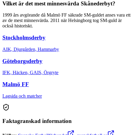
Vilket är det mest minnesvärda Skånederbyt?
1999 års avgörande då Malmö FF säkrade SM-guldet anses vara ett
av de mest minnesvärda. 2011 när Helsingborg tog SM-guld är
också historiskt.
Stockholmsderby
AIK, Djurgården, Hammarby
Göteborgsderby
IFK, Häcken, GAIS, Örgryte
Malmö FF
Lagsida och matcher
Faktagranskad information