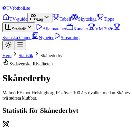
⚽
TVfotboll.se
TV-guide
Tabell
Skytteliga
Tippa
Lag
Alla matcher
Kanaler
VM 2026
Statistik
Svenska Cupen
Nyheter
Streaming
Hem
Statistik
Skånederby
Sydsvenska Rivaliteten
Skånederby
Malmö FF mot Helsingborg IF - över 100 års rivalitet mellan Skånes
två största klubbar.
Statistik för Skånederbyt