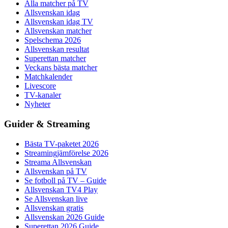
Alla matcher på TV
Allsvenskan idag
Allsvenskan idag TV
Allsvenskan matcher
Spelschema 2026
Allsvenskan resultat
Superettan matcher
Veckans bästa matcher
Matchkalender
Livescore
TV-kanaler
Nyheter
Guider & Streaming
Bästa TV-paketet 2026
Streamingjämförelse 2026
Streama Allsvenskan
Allsvenskan på TV
Se fotboll på TV – Guide
Allsvenskan TV4 Play
Se Allsvenskan live
Allsvenskan gratis
Allsvenskan 2026 Guide
Superettan 2026 Guide