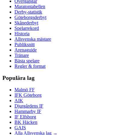
Övergångar
Maratontabellen
Derby-statistik
Göteborgsderbyt
Skånederbyt
Spelarrekord
Historia
Allsvenska mästare
Publiksnitt
Arenaguide
Tränare
Bästa spelare
Regler & format
Populära lag
Malmö FF
IFK Göteborg
AIK
Djurgårdens IF
Hammarby IF
IF Elfsborg
BK Häcken
GAIS
Alla Allsvenska lag →