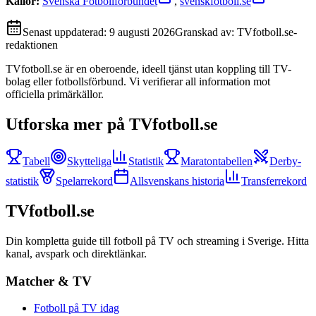
Källor:
Svenska Fotbollförbundet
,
svenskfotboll.se
Senast uppdaterad:
9 augusti 2026
Granskad av:
TVfotboll.se-
redaktionen
TVfotboll.se är en oberoende, ideell tjänst utan koppling till TV-
bolag eller fotbollsförbund. Vi verifierar all information mot
officiella primärkällor.
Utforska mer på TVfotboll.se
Tabell
Skytteliga
Statistik
Maratontabellen
Derby-
statistik
Spelarrekord
Allsvenskans historia
Transferrekord
TVfotboll.se
Din kompletta guide till fotboll på TV och streaming i Sverige. Hitta
kanal, avspark och direktlänkar.
Matcher & TV
Fotboll på TV idag