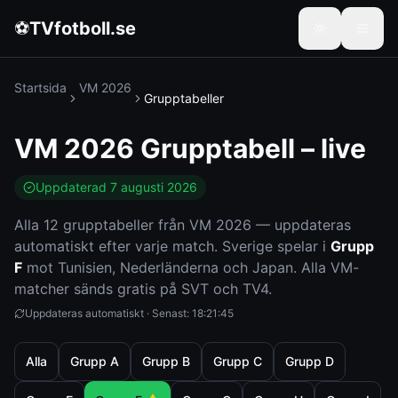
⚽
TVfotboll.se
Startsida
VM 2026
Grupptabeller
VM 2026 Grupptabell – live
Uppdaterad
7 augusti 2026
Alla 12 grupptabeller från VM 2026 — uppdateras
automatiskt efter varje match. Sverige spelar i
Grupp
F
mot Tunisien, Nederländerna och Japan. Alla VM-
matcher sänds gratis på SVT och TV4.
Uppdateras automatiskt · Senast:
18:21:45
Alla
Grupp
A
Grupp
B
Grupp
C
Grupp
D