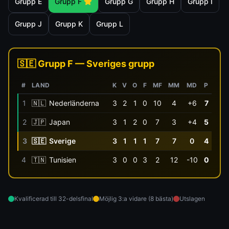
Grupp
E
Grupp
F
Grupp
G
Grupp
H
Grupp
I
Grupp
J
Grupp
K
Grupp
L
🇸🇪
Grupp
F
— Sveriges grupp
#
LAND
K
V
O
F
MF
MM
MD
P
1
🇳🇱
Nederländerna
3
2
1
0
10
4
+6
7
2
🇯🇵
Japan
3
1
2
0
7
3
+4
5
3
🇸🇪
Sverige
3
1
1
1
7
7
0
4
4
🇹🇳
Tunisien
3
0
0
3
2
12
-10
0
Kvalificerad till 32-delsfinal
Möjlig 3:a vidare (8 bästa)
Utslagen