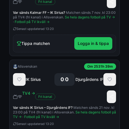
Fri kanal
Var sänds
Kalmar FF
–
IK Sirius
?
Matchen sänds 7 nov. kl 23:00
på TV4 (fri kanal) i Allsvenskan.
Se hela dagens fotboll på TV →
·
Fotboll på TV ikväll →
Senast uppdaterad
13:20
Tippa matchen
Logga in & tippa
Allsvenskan
Om 2531h 39m
0
0
:
IK Sirius
Djurgårdens IF
TV4
→
Fri kanal
Var sänds
IK Sirius
–
Djurgårdens IF
?
Matchen sänds 21 nov. kl
23:00 på TV4 (fri kanal) i Allsvenskan.
Se hela dagens fotboll på
TV →
·
Fotboll på TV ikväll →
Senast uppdaterad
13:20