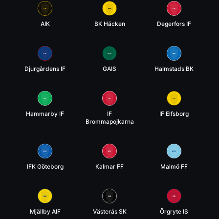
AIK
BKH
DIF
AIK
BK Häcken
Degerfors IF
DIF
GAIS
HBK
Djurgårdens IF
GAIS
Halmstads BK
HIF
BP
IFE
Hammarby IF
IF
IF Elfsborg
Brommapojkarna
IFK
KFF
MFF
IFK Göteborg
Kalmar FF
Malmö FF
ÖIS
MAI
VSK
Mjällby AIF
Västerås SK
Örgryte IS