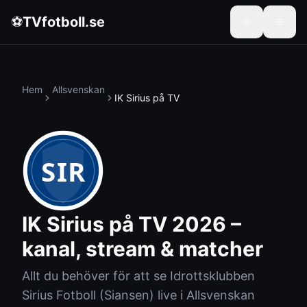
⚽
TVfotboll.se
Hem
Allsvenskan
IK Sirius
på TV
SIR
IK Sirius
på TV 2026 –
kanal, stream & matcher
Allt du behöver för att se
Idrottsklubben
Sirius Fotboll
(
Siansen
) live i
Allsvenskan