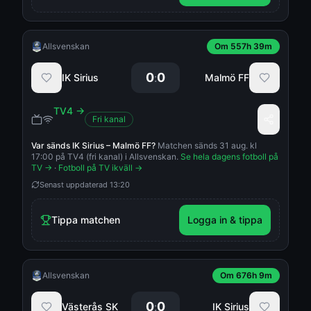
Allsvenskan
Om 557h 39m
0
0
:
IK Sirius
Malmö FF
TV4
→
Fri kanal
Var sänds
IK Sirius
–
Malmö FF
?
Matchen sänds 31 aug. kl
17:00 på TV4 (fri kanal) i Allsvenskan.
Se hela dagens fotboll på
TV →
·
Fotboll på TV ikväll →
Senast uppdaterad
13:20
Tippa matchen
Logga in & tippa
Allsvenskan
Om 676h 9m
0
0
:
Västerås SK
IK Sirius