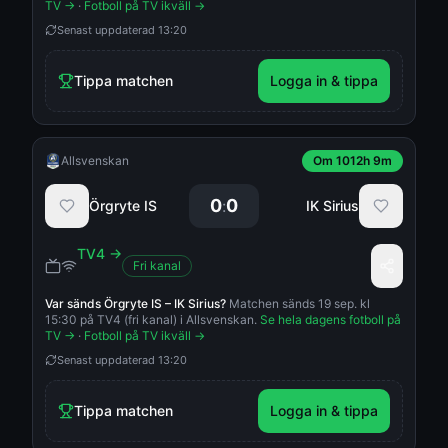
TV →
·
Fotboll på TV ikväll →
Senast uppdaterad
13:20
Tippa matchen
Logga in & tippa
Allsvenskan
Om 1012h 9m
0
0
:
Örgryte IS
IK Sirius
TV4
→
Fri kanal
Var sänds
Örgryte IS
–
IK Sirius
?
Matchen sänds 19 sep. kl
15:30 på TV4 (fri kanal) i Allsvenskan.
Se hela dagens fotboll på
TV →
·
Fotboll på TV ikväll →
Senast uppdaterad
13:20
Tippa matchen
Logga in & tippa