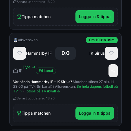
Senast uppdaterad
13:20
Tippa matchen
Logga in & tippa
Allsvenskan
Om 1931h 39m
0
0
:
Hammarby IF
IK Sirius
TV4
→
Fri kanal
Var sänds
Hammarby IF
–
IK Sirius
?
Matchen sänds 27 okt. kl
23:00 på TV4 (fri kanal) i Allsvenskan.
Se hela dagens fotboll på
TV →
·
Fotboll på TV ikväll →
Senast uppdaterad
13:20
Tippa matchen
Logga in & tippa