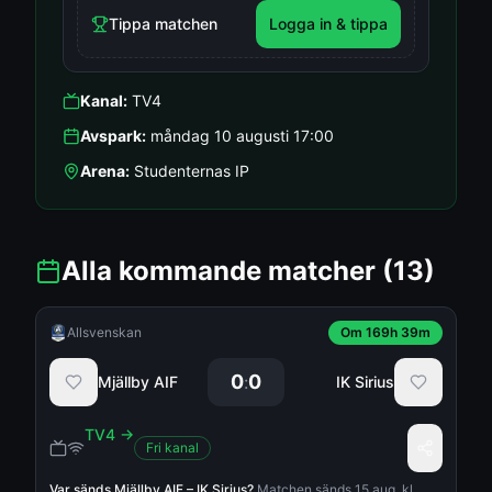
Tippa matchen
Logga in & tippa
Kanal:
TV4
Avspark:
måndag 10 augusti 17:00
Arena:
Studenternas IP
Alla kommande matcher
(13)
Allsvenskan
Om 169h 39m
0
0
:
Mjällby AIF
IK Sirius
TV4
→
Fri kanal
Var sänds
Mjällby AIF
–
IK Sirius
?
Matchen sänds 15 aug. kl