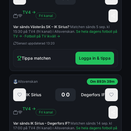
TV4
→
Fri kanal
Var sänds
Västerås SK
–
IK Sirius
?
Matchen sänds 5 sep. kl
15:30 på TV4 (fri kanal) i Allsvenskan.
Se hela dagens fotboll på
TV →
·
Fotboll på TV ikväll →
Senast uppdaterad
13:20
Tippa matchen
Logga in & tippa
Allsvenskan
Om 893h 39m
0
0
:
IK Sirius
Degerfors IF
TV4
→
Fri kanal
Var sänds
IK Sirius
–
Degerfors IF
?
Matchen sänds 14 sep. kl
17:00 på TV4 (fri kanal) i Allsvenskan.
Se hela dagens fotboll på