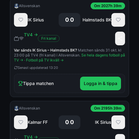
Allsvenskan
Om 2027h 39m
0
0
:
IK Sirius
Halmstads BK
TV4
→
Fri kanal
Var sänds
IK Sirius
–
Halmstads BK
?
Matchen sänds 31 okt. kl
23:00 på TV4 (fri kanal) i Allsvenskan.
Se hela dagens fotboll på
TV →
·
Fotboll på TV ikväll →
Senast uppdaterad
13:20
Tippa matchen
Logga in & tippa
Allsvenskan
Om 2195h 39m
0
0
:
Kalmar FF
IK Sirius
TV4
→