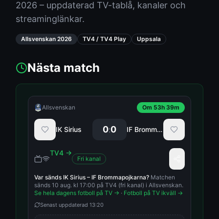
2026 – uppdaterad TV-tablå, kanaler och
streaminglänkar.
Allsvenskan
2026
TV4 / TV4 Play
Uppsala
Nästa match
Allsvenskan
Om 53h 39m
0
0
:
IK Sirius
IF Brommapojkarna
TV4
→
Fri kanal
Var sänds
IK Sirius
–
IF Brommapojkarna
?
Matchen
sänds 10 aug. kl 17:00 på TV4 (fri kanal) i Allsvenskan.
Se hela dagens fotboll på TV →
·
Fotboll på TV ikväll →
Senast uppdaterad
13:20