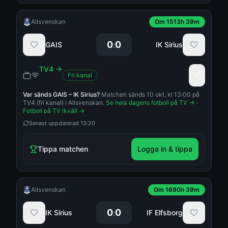
Allsvenskan
Om 1513h 39m
0
0
:
GAIS
IK Sirius
TV4
→
Fri kanal
Var sänds
GAIS
–
IK Sirius
?
Matchen sänds 10 okt. kl 13:00 på
TV4 (fri kanal) i Allsvenskan.
Se hela dagens fotboll på TV →
·
Fotboll på TV ikväll →
Senast uppdaterad
13:20
Tippa matchen
Logga in & tippa
Allsvenskan
Om 1690h 39m
0
0
:
IK Sirius
IF Elfsborg