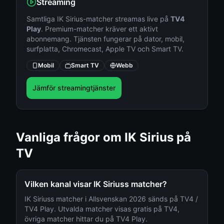
Streaming
Samtliga
IK Sirius
-matcher streamas live på
TV4
Play
. Premium-matcher kräver ett aktivt
abonnemang. Tjänsten fungerar på dator, mobil,
surfplatta, Chromecast, Apple TV och Smart TV.
Mobil
Smart TV
Webb
Jämför streamingtjänster
Vanliga frågor om
IK Sirius
på
TV
Vilken kanal visar
IK Sirius
s matcher?
IK Sirius
s matcher i
Allsvenskan
2026 sänds på
TV4 /
TV4 Play
. Utvalda matcher visas gratis på TV4,
övriga matcher hittar du på
TV4 Play
.