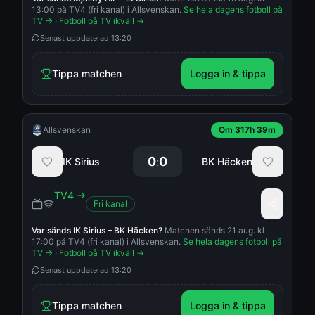
13:00 på TV4 (fri kanal) i Allsvenskan.
Se hela dagens fotboll på
TV →
·
Fotboll på TV ikväll →
Senast uppdaterad
13:20
Tippa matchen
Logga in & tippa
Allsvenskan
Om 317h 39m
0
0
:
IK Sirius
BK Häcken
TV4
→
Fri kanal
Var sänds
IK Sirius
–
BK Häcken
?
Matchen sänds 21 aug. kl
17:00 på TV4 (fri kanal) i Allsvenskan.
Se hela dagens fotboll på
TV →
·
Fotboll på TV ikväll →
Senast uppdaterad
13:20
Tippa matchen
Logga in & tippa