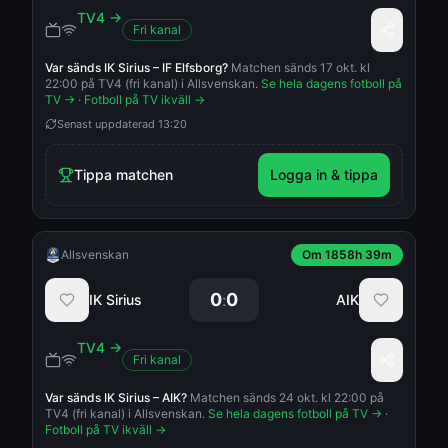
TV4
→
Fri kanal
Var sänds
IK Sirius
–
IF Elfsborg
?
Matchen sänds 17 okt. kl
22:00 på TV4 (fri kanal) i Allsvenskan.
Se hela dagens fotboll på
TV →
·
Fotboll på TV ikväll →
Senast uppdaterad
13:20
Tippa matchen
Logga in & tippa
Allsvenskan
Om 1858h 39m
0
0
:
IK Sirius
AIK
TV4
→
Fri kanal
Var sänds
IK Sirius
–
AIK
?
Matchen sänds 24 okt. kl 22:00 på
TV4 (fri kanal) i Allsvenskan.
Se hela dagens fotboll på TV →
·
Fotboll på TV ikväll →