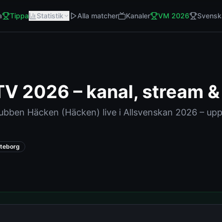
a
Tippa
Statistik
Alla matcher
Kanaler
VM 2026
Svensk
TV 2026 – kanal, stream 
lubben Häcken
(
Häcken
) live i
Allsvenskan
2026 – upp
teborg