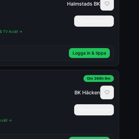
Halmstads BK
Dela matchkort
på TV ikväll →
Logga in & tippa
Om 366h 9m
BK Häcken
Dela matchkort
kväll →