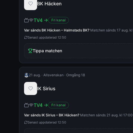
BK Häcken
TV4
→
Fri kanal
Var sänds
BK Häcken
–
Halmstads BK
?
Matchen sänds 17 aug. kl 
Senast uppdaterad
12:50
Tippa matchen
21 aug.
·
Allsvenskan
·
Omgång 18
IK Sirius
TV4
→
Fri kanal
Var sänds
IK Sirius
–
BK Häcken
?
Matchen sänds 21 aug. kl 17:00 
Senast uppdaterad
12:50