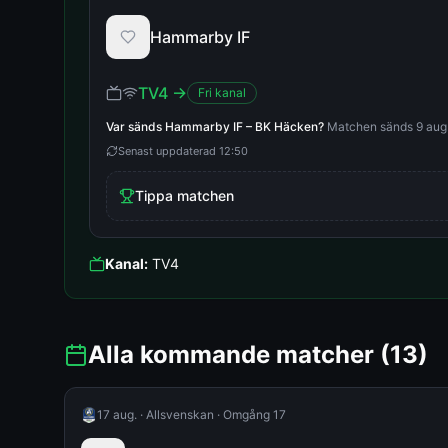
Hammarby IF
TV4
→
Fri kanal
Var sänds
Hammarby IF
–
BK Häcken
?
Matchen sänds 9 aug. 
Senast uppdaterad
12:50
Tippa matchen
Kanal:
TV4
Alla kommande matcher
(13)
17 aug.
·
Allsvenskan
·
Omgång 17