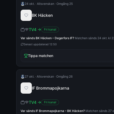
24 okt.
·
Allsvenskan
·
Omgång 25
BK Häcken
TV4
→
Fri kanal
Var sänds
BK Häcken
–
Degerfors IF
?
Matchen sänds 24 okt. kl 22
Senast uppdaterad
12:50
Tippa matchen
27 okt.
·
Allsvenskan
·
Omgång 26
IF Brommapojkarna
TV4
→
Fri kanal
Var sänds
IF Brommapojkarna
–
BK Häcken
?
Matchen sänds 27 okt