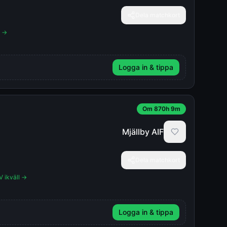
Dela matchkort
l →
Logga in & tippa
Om 870h 9m
Mjällby AIF
Dela matchkort
V ikväll →
Logga in & tippa