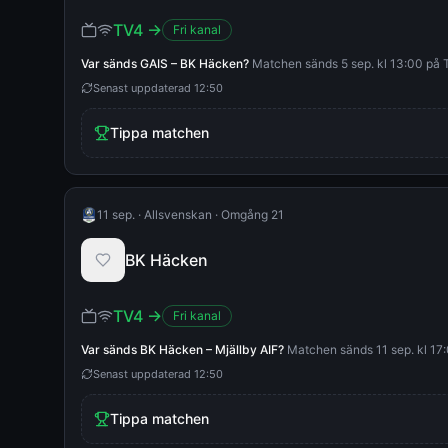
TV4
→
Fri kanal
Var sänds
GAIS
–
BK Häcken
?
Matchen sänds 5 sep. kl 13:00 på TV
Senast uppdaterad
12:50
Tippa matchen
11 sep.
·
Allsvenskan
·
Omgång 21
BK Häcken
TV4
→
Fri kanal
Var sänds
BK Häcken
–
Mjällby AIF
?
Matchen sänds 11 sep. kl 17:0
Senast uppdaterad
12:50
Tippa matchen