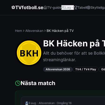
⚽
TVfotboll.se
TV-guide
Lag
Tabell
Skyttelig
Hem
Allsvenskan
BK Häcken
på TV
BK Häcken
på 
BKH
Allt du behöver för att se
Bollk
streaminglänkar.
Allsvenskan
2026
TV4 / TV4 Play
Gö
Nästa match
9 aug.
·
Allsvenskan
·
Omgång 16