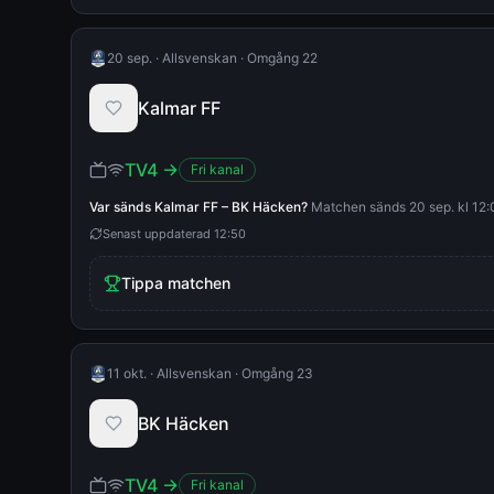
20 sep.
·
Allsvenskan
·
Omgång 22
Kalmar FF
TV4
→
Fri kanal
Var sänds
Kalmar FF
–
BK Häcken
?
Matchen sänds 20 sep. kl 12:0
Senast uppdaterad
12:50
Tippa matchen
11 okt.
·
Allsvenskan
·
Omgång 23
BK Häcken
TV4
→
Fri kanal