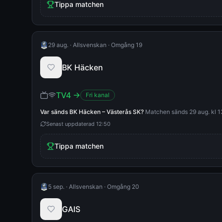
Tippa matchen
29 aug.
·
Allsvenskan
·
Omgång 19
BK Häcken
TV4
→
Fri kanal
Var sänds
BK Häcken
–
Västerås SK
?
Matchen sänds 29 aug. kl 13
Senast uppdaterad
12:50
Tippa matchen
5 sep.
·
Allsvenskan
·
Omgång 20
GAIS