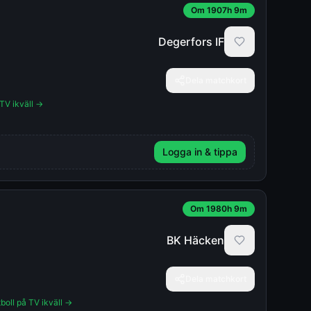
Om 1907h 9m
Degerfors IF
Dela matchkort
 TV ikväll →
Logga in & tippa
Om 1980h 9m
BK Häcken
Dela matchkort
boll på TV ikväll →