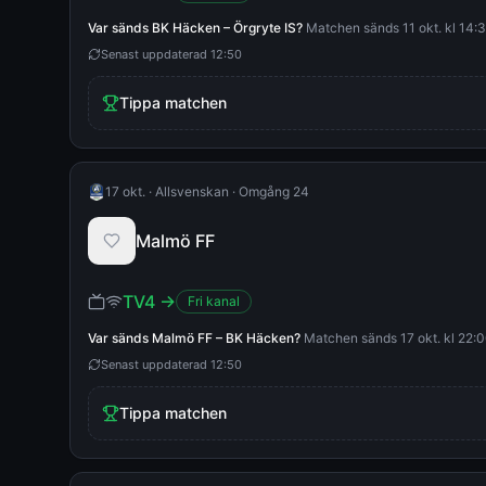
Var sänds
BK Häcken
–
Örgryte IS
?
Matchen sänds 11 okt. kl 14:30
Senast uppdaterad
12:50
Tippa matchen
17 okt.
·
Allsvenskan
·
Omgång 24
Malmö FF
TV4
→
Fri kanal
Var sänds
Malmö FF
–
BK Häcken
?
Matchen sänds 17 okt. kl 22:00
Senast uppdaterad
12:50
Tippa matchen