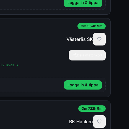
Logga in & tippa
Om 554h 9m
Västerås SK
Dela matchkort
 TV ikväll →
Logga in & tippa
Om 722h 9m
BK Häcken