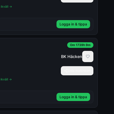
 ikväll →
Logga in & tippa
Om 1739h 9m
BK Häcken
Dela matchkort
 ikväll →
Logga in & tippa