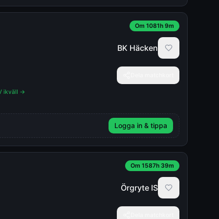
Om 1081h 9m
BK Häcken
Dela matchkort
V ikväll →
Logga in & tippa
Om 1587h 39m
Örgryte IS
Dela matchkort