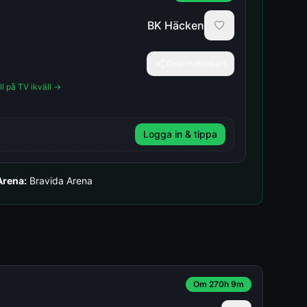
BK Häcken
Dela matchkort
ll på TV ikväll →
Logga in & tippa
Arena:
Bravida Arena
Om 270h 9m