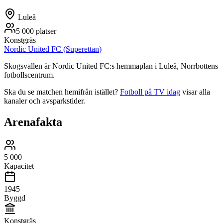
Luleå
5 000
platser
Konstgräs
Nordic United FC
(
Superettan
)
Skogsvallen är Nordic United FC:s hemmaplan i Luleå, Norrbottens
fotbollscentrum.
Ska du se matchen hemifrån istället?
Fotboll på TV idag
visar alla
kanaler och avsparkstider.
Arenafakta
5 000
Kapacitet
1945
Byggd
Konstgräs