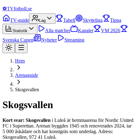
⚽
TVfotboll.se
TV-guide
Tabell
Skytteliga
Tippa
Lag
Alla matcher
Kanaler
VM 2026
Statistik
Svenska Cupen
Nyheter
Streaming
Hem
Arenaguide
Skogsvallen
Skogsvallen
Kort svar:
Skogsvallen
i
Luleå
är hemmaarena för
Nordic United
FC
i
Superettan
. Arenan byggdes
1945
och renoverades 2024
, tar
5 000
åskådare och har
konstgräs
som underlag. Adress:
Skogsvallen, 972 41 Luleå
.