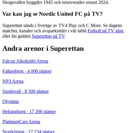
Skogsvallen
byggdes
1945
och renoverades senast 2024
.
Var kan jag se
Nordic United FC
på TV?
Superettan
sänds i Sverige av TV4 Play och C More. Se dagens
matcher, kanaler och avsparkstider i vår tablå
Fotboll på TV idag
eller läs guiden
Superettan
på TV
.
Andra arenor i
Superettan
Falcon Alkoholfri Arena
Falkenberg
·
4 000
platser
NP3 Arena
Sundsvall
·
8 500
platser
Olympia
Helsingborg
·
17 200
platser
PlatinumCars Arena
Norrköping
·
17 234
platser