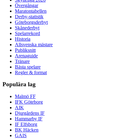
Övergångar
Maratontabellen
Derby-statistik
Göteborgsderbyt
Skånederbyt
Spelarrekord
Historia
Allsvenska mästare
Publiksnitt
Arenaguide
Tränare
Bästa spelare
Regler & format
Populära lag
Malmö FF
IFK Göteborg
AIK
Djurgårdens IF
Hammarby IF
IF Elfsborg
BK Häcken
GAIS