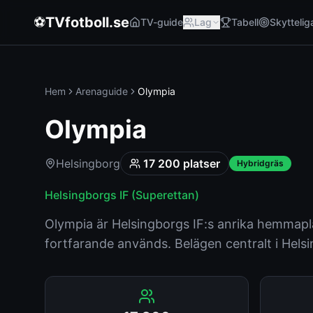
⚽
TVfotboll.se
TV-guide
Lag
Tabell
Skyttelig
Hem
Arenaguide
Olympia
Olympia
Helsingborg
17 200
platser
Hybridgräs
Helsingborgs IF
(
Superettan
)
Olympia är Helsingborgs IF:s anrika hemmapla
fortfarande används. Belägen centralt i Hel
Arenafakta