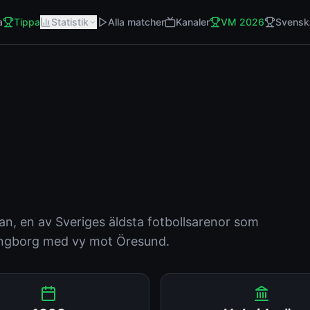
a
Tippa
Statistik
Alla matcher
Kanaler
VM 2026
Svensk
n, en av Sveriges äldsta fotbollsarenor som
singborg med vy mot Öresund.