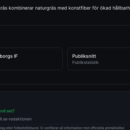
äs kombinerar naturgräs med konstfiber för ökad hållbarh
borgs IF
Publiksnitt
Publikstatistik
oll.se
ll.se-redaktionen
g eller fotbollsförbund. Vi verifierar all information mot officiella primärkällor.