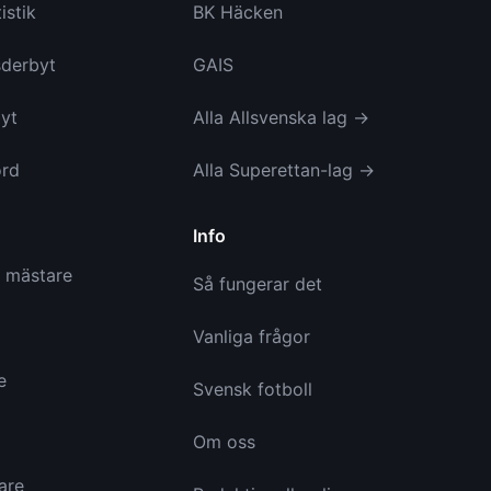
istik
BK Häcken
derbyt
GAIS
yt
Alla Allsvenska lag →
ord
Alla Superettan-lag →
Info
a mästare
Så fungerar det
Vanliga frågor
e
Svensk fotboll
Om oss
are