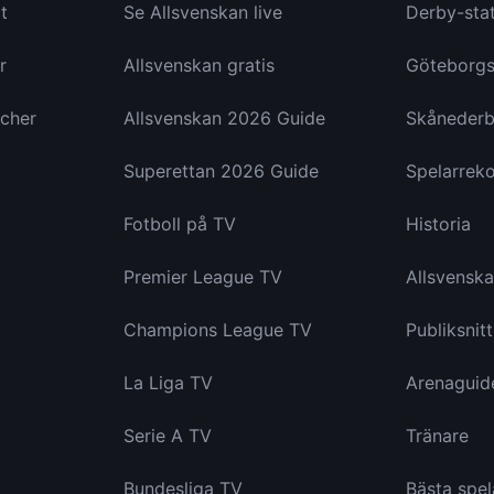
t
Se Allsvenskan live
Derby-stat
r
Allsvenskan gratis
Göteborgs
cher
Allsvenskan 2026 Guide
Skånederb
Superettan 2026 Guide
Spelarrek
Fotboll på TV
Historia
Premier League TV
Allsvensk
Champions League TV
Publiksnitt
La Liga TV
Arenaguid
Serie A TV
Tränare
Bundesliga TV
Bästa spel