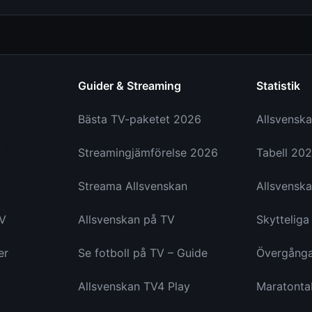
Guider & Streaming
Statistik
Bästa TV-paketet 2026
Allsvenska
V
Streamingjämförelse 2026
Tabell 20
Streama Allsvenskan
Allsvenska
TV
Allsvenskan på TV
Skyttelig
er
Se fotboll på TV – Guide
Övergång
Allsvenskan TV4 Play
Maratonta