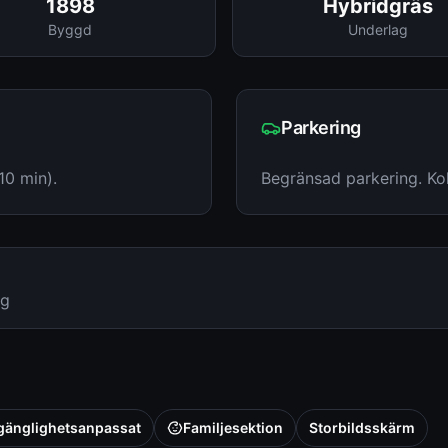
1898
Hybridgräs
Byggd
Underlag
Parkering
10 min).
Begränsad parkering. Ko
rg
lgänglighetsanpassat
Familjesektion
Storbildsskärm