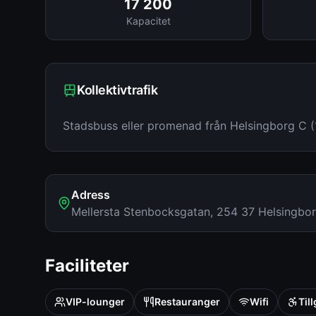
17 200
Kapacitet
Kollektivtrafik
Stadsbuss eller promenad från Helsingborg C (
Adress
Mellersta Stenbocksgatan, 254 37 Helsingbo
Faciliteter
VIP-lounger
Restauranger
Wifi
Til