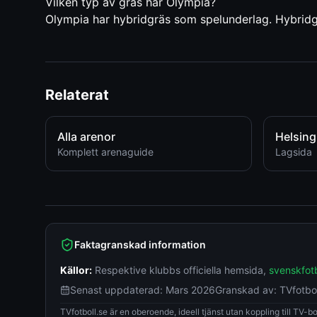
Vilken typ av gräs har
Olympia
?
Olympia
har
hybridgräs
som spelunderlag.
Hybridgr
Relaterat
Alla arenor
Helsing
Komplett arenaguide
Lagsida
Faktagranskad information
Källor:
Respektive klubbs officiella hemsida
,
svenskfotb
Senast uppdaterad:
Mars 2026
Granskad av:
TVfotbo
TVfotboll.se är en oberoende, ideell tjänst utan koppling till TV-bola