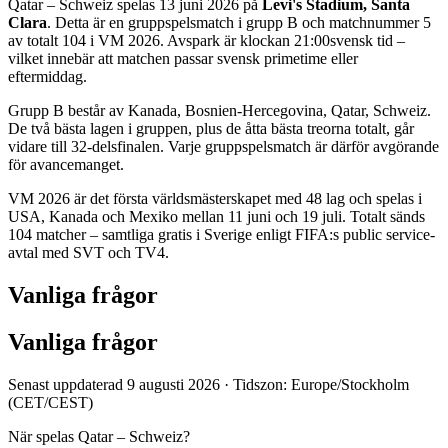
Qatar – Schweiz
spelas
13 juni
2026 på
Levi's Stadium, Santa
Clara
. Detta är
en gruppspelsmatch i grupp B
och matchnummer
5
av totalt 104 i VM 2026. Avspark är klockan
21:00
svensk tid –
vilket innebär att matchen passar svensk primetime eller
eftermiddag.
Grupp
B
består av
Kanada, Bosnien-Hercegovina, Qatar, Schweiz
.
De två bästa lagen i gruppen, plus de åtta bästa treorna totalt, går
vidare till 32-delsfinalen. Varje gruppspelsmatch är därför avgörande
för avancemanget.
VM 2026 är det första världsmästerskapet med 48 lag och spelas i
USA, Kanada och Mexiko mellan 11 juni och 19 juli. Totalt sänds
104 matcher – samtliga gratis i Sverige enligt FIFA:s public service-
avtal med SVT och TV4.
Vanliga frågor
Vanliga frågor
Senast uppdaterad
9 augusti 2026
·
Tidszon:
Europe/Stockholm
(CET/CEST)
När spelas Qatar – Schweiz?