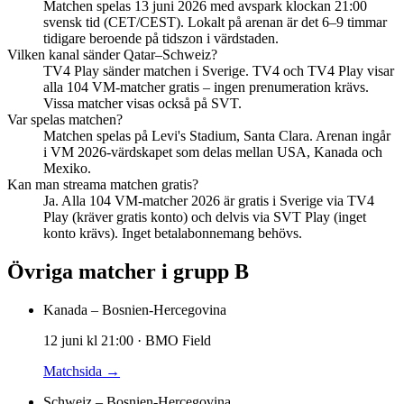
Matchen spelas 13 juni 2026 med avspark klockan 21:00
svensk tid (CET/CEST). Lokalt på arenan är det 6–9 timmar
tidigare beroende på tidszon i värdstaden.
Vilken kanal sänder Qatar–Schweiz?
TV4 Play sänder matchen i Sverige. TV4 och TV4 Play visar
alla 104 VM-matcher gratis – ingen prenumeration krävs.
Vissa matcher visas också på SVT.
Var spelas matchen?
Matchen spelas på Levi's Stadium, Santa Clara. Arenan ingår
i VM 2026-värdskapet som delas mellan USA, Kanada och
Mexiko.
Kan man streama matchen gratis?
Ja. Alla 104 VM-matcher 2026 är gratis i Sverige via TV4
Play (kräver gratis konto) och delvis via SVT Play (inget
konto krävs). Inget betalabonnemang behövs.
Övriga matcher i grupp
B
Kanada
–
Bosnien-Hercegovina
12 juni
kl
21:00
·
BMO Field
Matchsida →
Schweiz
–
Bosnien-Hercegovina