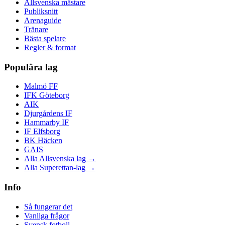
Allsvenska mästare
Publiksnitt
Arenaguide
Tränare
Bästa spelare
Regler & format
Populära lag
Malmö FF
IFK Göteborg
AIK
Djurgårdens IF
Hammarby IF
IF Elfsborg
BK Häcken
GAIS
Alla Allsvenska lag →
Alla Superettan-lag →
Info
Så fungerar det
Vanliga frågor
Svensk fotboll