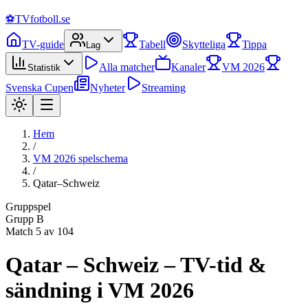
⚽
TVfotboll.se
TV-guide
Tabell
Skytteliga
Tippa
Lag
Alla matcher
Kanaler
VM 2026
Statistik
Svenska Cupen
Nyheter
Streaming
Hem
/
VM 2026 spelschema
/
Qatar–Schweiz
Gruppspel
Grupp
B
Match
5
av 104
Qatar – Schweiz – TV-tid &
sändning i VM 2026