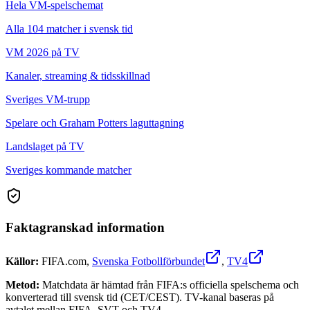
Hela VM-spelschemat
Alla 104 matcher i svensk tid
VM 2026 på TV
Kanaler, streaming & tidsskillnad
Sveriges VM-trupp
Spelare och Graham Potters laguttagning
Landslaget på TV
Sveriges kommande matcher
Faktagranskad information
Källor:
FIFA.com
,
Svenska Fotbollförbundet
,
TV4
Metod:
Matchdata är hämtad från FIFA:s officiella spelschema och
konverterad till svensk tid (CET/CEST). TV-kanal baseras på
avtalet mellan FIFA, SVT och TV4.