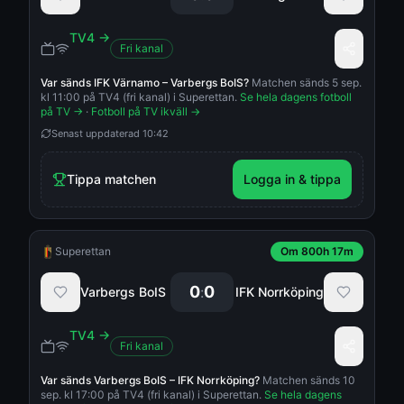
TV4
→
Fri kanal
Var sänds
IFK Värnamo
–
Varbergs BoIS
?
Matchen sänds 5 sep.
kl 11:00 på TV4 (fri kanal) i Superettan.
Se hela dagens fotboll
på TV →
·
Fotboll på TV ikväll →
Senast uppdaterad
10:42
Tippa matchen
Logga in & tippa
Superettan
Om 800h 17m
0
0
:
Varbergs BoIS
IFK Norrköping
TV4
→
Fri kanal
Var sänds
Varbergs BoIS
–
IFK Norrköping
?
Matchen sänds 10
sep. kl 17:00 på TV4 (fri kanal) i Superettan.
Se hela dagens