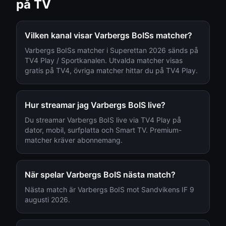
på TV
Vilken kanal visar
Varbergs BoIS
s matcher?
Varbergs BoIS
s matcher i
Superettan
2026 sänds på
TV4 Play / Sportkanalen
. Utvalda matcher visas
gratis på TV4, övriga matcher hittar du på
TV4 Play
.
Hur streamar jag
Varbergs BoIS
live?
Du streamar
Varbergs BoIS
live via
TV4 Play
på
dator, mobil, surfplatta och Smart TV. Premium-
matcher kräver abonnemang.
När spelar
Varbergs BoIS
nästa match?
Nästa match är Varbergs BoIS mot Sandvikens IF 9
augusti 2026.