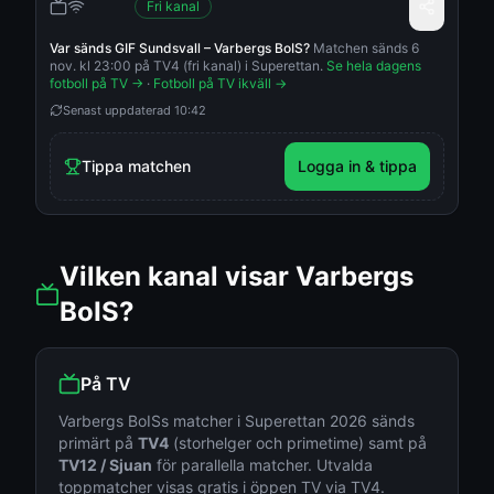
Fri kanal
Var sänds
GIF Sundsvall
–
Varbergs BoIS
?
Matchen sänds 6
nov. kl 23:00 på TV4 (fri kanal) i Superettan.
Se hela dagens
fotboll på TV →
·
Fotboll på TV ikväll →
Senast uppdaterad
10:42
Tippa matchen
Logga in & tippa
Vilken kanal visar
Varbergs
BoIS
?
På TV
Varbergs BoIS
s matcher i
Superettan
2026 sänds
primärt på
TV4
(storhelger och primetime) samt på
TV12 / Sjuan
för parallella matcher. Utvalda
toppmatcher visas gratis i öppen TV via TV4.