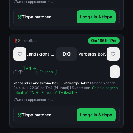
Senast uppdaterad
10:42
Tippa matchen
Logga in & tippa
Superettan
Om 1861h 17m
0
0
:
Landskrona BoIS
Varbergs BoIS
TV4
→
Fri kanal
Var sänds
Landskrona BoIS
–
Varbergs BoIS
?
Matchen sänds
24 okt. kl 22:00 på TV4 (fri kanal) i Superettan.
Se hela dagens
fotboll på TV →
·
Fotboll på TV ikväll →
Senast uppdaterad
10:42
Tippa matchen
Logga in & tippa