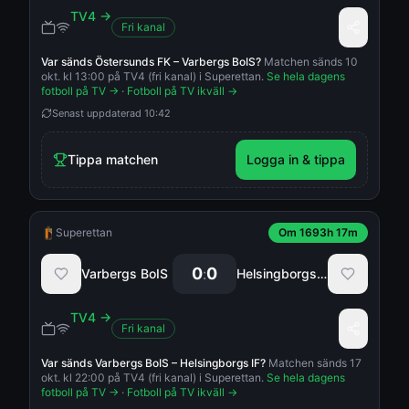
TV4
→
Fri kanal
Var sänds
Östersunds FK
–
Varbergs BoIS
?
Matchen sänds 10
okt. kl 13:00 på TV4 (fri kanal) i Superettan.
Se hela dagens
fotboll på TV →
·
Fotboll på TV ikväll →
Senast uppdaterad
10:42
Tippa matchen
Logga in & tippa
Superettan
Om 1693h 17m
0
0
:
Varbergs BoIS
Helsingborgs IF
TV4
→
Fri kanal
Var sänds
Varbergs BoIS
–
Helsingborgs IF
?
Matchen sänds 17
okt. kl 22:00 på TV4 (fri kanal) i Superettan.
Se hela dagens
fotboll på TV →
·
Fotboll på TV ikväll →