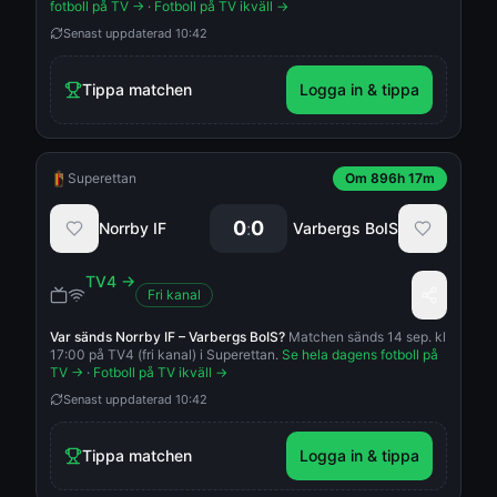
fotboll på TV →
·
Fotboll på TV ikväll →
Senast uppdaterad
10:42
Tippa matchen
Logga in & tippa
Superettan
Om 896h 17m
0
0
:
Norrby IF
Varbergs BoIS
TV4
→
Fri kanal
Var sänds
Norrby IF
–
Varbergs BoIS
?
Matchen sänds 14 sep. kl
17:00 på TV4 (fri kanal) i Superettan.
Se hela dagens fotboll på
TV →
·
Fotboll på TV ikväll →
Senast uppdaterad
10:42
Tippa matchen
Logga in & tippa