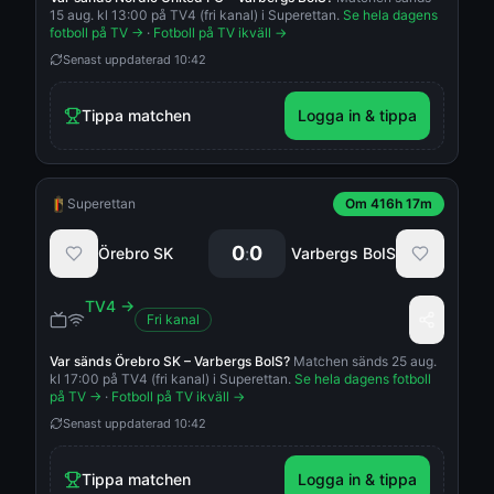
15 aug. kl 13:00 på TV4 (fri kanal) i Superettan.
Se hela dagens
fotboll på TV →
·
Fotboll på TV ikväll →
Senast uppdaterad
10:42
Tippa matchen
Logga in & tippa
Superettan
Om 416h 17m
0
0
:
Örebro SK
Varbergs BoIS
TV4
→
Fri kanal
Var sänds
Örebro SK
–
Varbergs BoIS
?
Matchen sänds 25 aug.
kl 17:00 på TV4 (fri kanal) i Superettan.
Se hela dagens fotboll
på TV →
·
Fotboll på TV ikväll →
Senast uppdaterad
10:42
Tippa matchen
Logga in & tippa