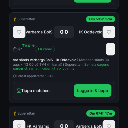
Superettan
Om 532h 17m
0
0
:
Varbergs BoIS
IK Oddevold
TV4
→
Fri kanal
Var sänds
Varbergs BoIS
–
IK Oddevold
?
Matchen sänds 30
aug. kl 13:00 på TV4 (fri kanal) i Superettan.
Se hela dagens
fotboll på TV →
·
Fotboll på TV ikväll →
Senast uppdaterad
10:42
Tippa matchen
Logga in & tippa
Superettan
Om 674h 17m
0
0
:
IFK Värnamo
Varbergs BoIS