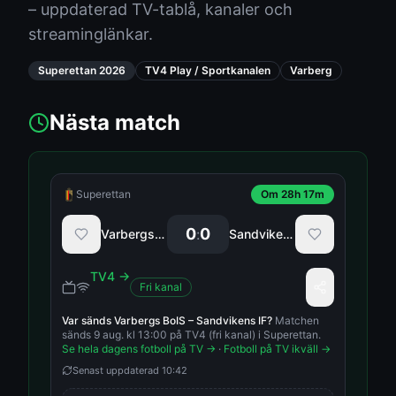
– uppdaterad TV-tablå, kanaler och
streaminglänkar.
Superettan
2026
TV4 Play / Sportkanalen
Varberg
Nästa match
Superettan
Om 28h 17m
0
0
:
Varbergs BoIS
Sandvikens IF
TV4
→
Fri kanal
Var sänds
Varbergs BoIS
–
Sandvikens IF
?
Matchen
sänds 9 aug. kl 13:00 på TV4 (fri kanal) i Superettan.
Se hela dagens fotboll på TV →
·
Fotboll på TV ikväll →
Senast uppdaterad
10:42