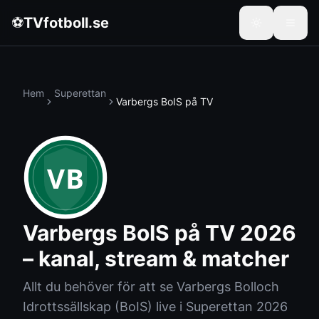
⚽
TVfotboll.se
Hem
Superettan
Varbergs BoIS
på TV
VB
Varbergs BoIS
på TV 2026
– kanal, stream & matcher
Allt du behöver för att se
Varbergs Bolloch
Idrottssällskap
(
BoIS
) live i
Superettan
2026