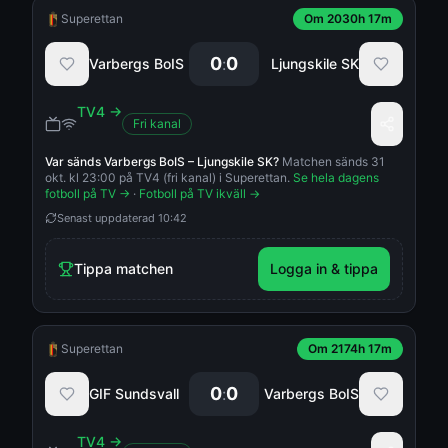
Superettan
Om 2030h 17m
0
0
:
Varbergs BoIS
Ljungskile SK
TV4
→
Fri kanal
Var sänds
Varbergs BoIS
–
Ljungskile SK
?
Matchen sänds 31
okt. kl 23:00 på TV4 (fri kanal) i Superettan.
Se hela dagens
fotboll på TV →
·
Fotboll på TV ikväll →
Senast uppdaterad
10:42
Tippa matchen
Logga in & tippa
Superettan
Om 2174h 17m
0
0
:
GIF Sundsvall
Varbergs BoIS
TV4
→