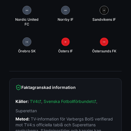
NOR
NOR
SIF
Nordic United
Norrby IF
Sandvikens IF
FC
ÖRE
ÖIF
ÖFK
Örebro SK
Östers IF
Östersunds FK
Faktagranskad information
Källor:
TV4
,
Svenska Fotbollförbundet
,
Superettan
Metod:
TV-information för Varbergs BoIS verifierad
mot TV4:s officiella tablå och Superettans
spelschema. Sändningstider och kanaler kan