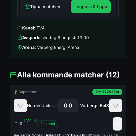
Tippa matchen
Logga in & tippa
Kanal:
TV4
Avspark:
söndag 9 augusti 13:00
Arena:
Varberg Energi Arena
Alla kommande matcher
(12)
Superettan
Om 172h 17m
0
0
:
Nordic United FC
Varbergs BoIS
TV4
→
Fri kanal
Var sänds
Nordic United FC
–
Varbergs BoIS
?
Matchen sänds