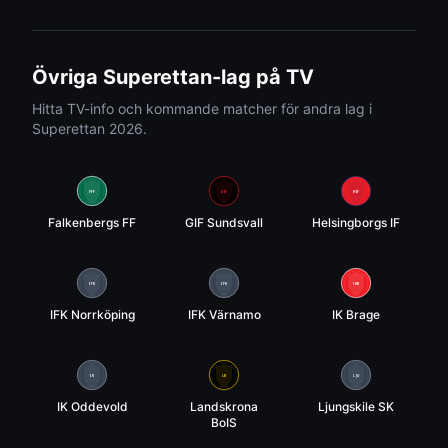
Övriga
Superettan
-lag på TV
Hitta TV-info och kommande matcher för andra lag i
Superettan
2026.
FFF
GIF
HIF
Falkenbergs FF
GIF Sundsvall
Helsingborgs IF
IFK
IFK
IKB
IFK Norrköping
IFK Värnamo
IK Brage
IK
LB
LJU
IK Oddevold
Landskrona
Ljungskile SK
BoIS