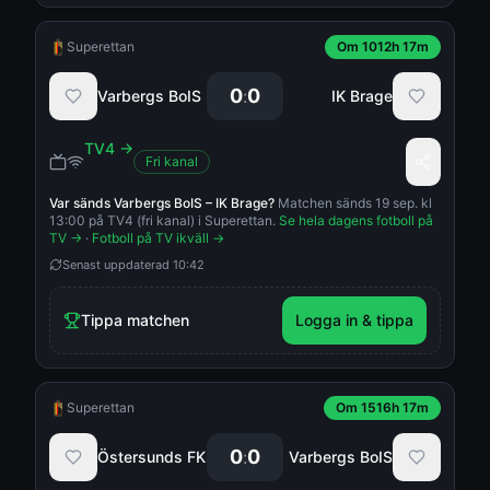
Superettan
Om 1012h 17m
0
0
:
Varbergs BoIS
IK Brage
TV4
→
Fri kanal
Var sänds
Varbergs BoIS
–
IK Brage
?
Matchen sänds 19 sep. kl
13:00 på TV4 (fri kanal) i Superettan.
Se hela dagens fotboll på
TV →
·
Fotboll på TV ikväll →
Senast uppdaterad
10:42
Tippa matchen
Logga in & tippa
Superettan
Om 1516h 17m
0
0
:
Östersunds FK
Varbergs BoIS