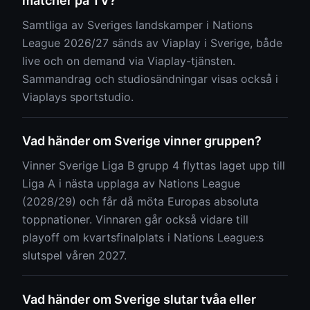
matcher på TV?
Samtliga av Sveriges landskamper i Nations
League 2026/27 sänds av Viaplay i Sverige, både
live och on demand via Viaplay-tjänsten.
Sammandrag och studiosändningar visas också i
Viaplays sportstudio.
Vad händer om Sverige vinner gruppen?
Vinner Sverige Liga B grupp 4 flyttas laget upp till
Liga A i nästa upplaga av Nations League
(2028/29) och får då möta Europas absoluta
toppnationer. Vinnaren går också vidare till
playoff om kvartsfinalplats i Nations League:s
slutspel våren 2027.
Vad händer om Sverige slutar tvåa eller