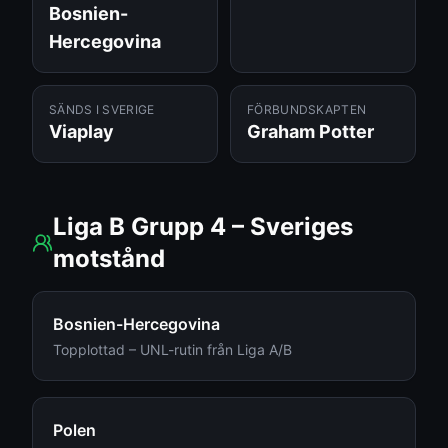
Bosnien-
Hercegovina
SÄNDS I SVERIGE
FÖRBUNDSKAPTEN
Viaplay
Graham Potter
Liga B Grupp 4 – Sveriges
motstånd
Bosnien-Hercegovina
Topplottad – UNL-rutin från Liga A/B
Polen