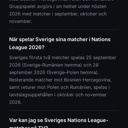
Gruppspelet avgörs i sin helhet under hösten
2026 med matcher i september, oktober och
november.
När spelar Sverige sina matcher i Nations
League 2026?
Sveriges första två matcher spelas 25 september
2026 (Sverige–Rumänien hemma) och 28
september 2026 (Sverige–Polen hemma).
Resterande matcher mot Bosnien-Hercegovina,
samt returer mot Polen och Rumänien, spelas i
landslagsuppehållen i oktober och november
2026.
Var kan jag se Sveriges Nations League-