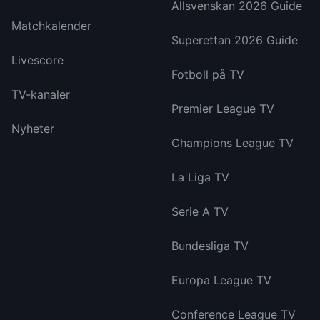
Allsvenskan 2026 Guide
Matchkalender
Superettan 2026 Guide
Livescore
Fotboll på TV
TV-kanaler
Premier League TV
Nyheter
Champions League TV
La Liga TV
Serie A TV
Bundesliga TV
Europa League TV
Conference League TV