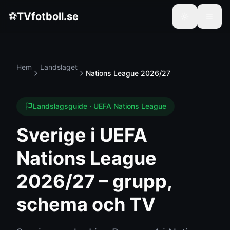
⚽
TVfotboll.se
Hem
Landslaget
Nations League 2026/27
Landslagsguide · UEFA Nations League
Sverige i UEFA
Nations League
2026/27 – grupp,
schema och TV