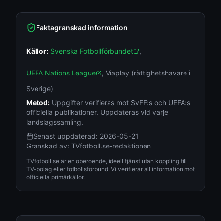
Faktagranskad information
Källor:
Svenska Fotbollförbundet
,
UEFA Nations League
,
Viaplay (rättighetshavare i
Sverige)
Metod:
Uppgifter verifieras mot SvFF:s och UEFA:s
officiella publikationer. Uppdateras vid varje
landslagssamling.
Senast uppdaterad:
2026-05-21
Granskad av:
TVfotboll.se-redaktionen
TVfotboll.se är en oberoende, ideell tjänst utan koppling till
TV-bolag eller fotbollsförbund. Vi verifierar all information mot
officiella primärkällor.