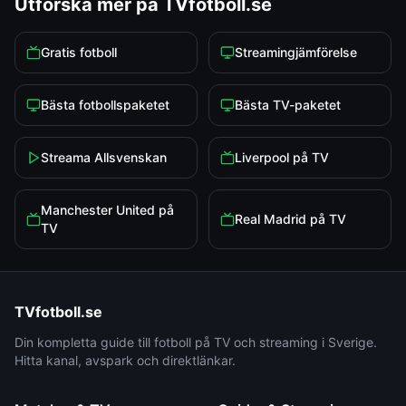
Utforska mer på TVfotboll.se
Gratis fotboll
Streamingjämförelse
Bästa fotbollspaketet
Bästa TV-paketet
Streama Allsvenskan
Liverpool på TV
Manchester United på
Real Madrid på TV
TV
TVfotboll.se
Din kompletta guide till fotboll på TV och streaming i Sverige.
Hitta kanal, avspark och direktlänkar.