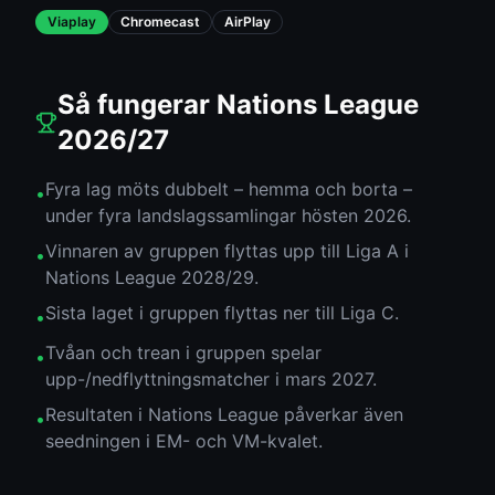
Viaplay
Chromecast
AirPlay
Så fungerar Nations League
2026/27
Fyra lag möts dubbelt – hemma och borta –
•
under fyra landslagssamlingar hösten 2026.
Vinnaren av gruppen flyttas upp till Liga A i
•
Nations League 2028/29.
Sista laget i gruppen flyttas ner till Liga C.
•
Tvåan och trean i gruppen spelar
•
upp-/nedflyttningsmatcher i mars 2027.
Resultaten i Nations League påverkar även
•
seedningen i EM- och VM-kvalet.