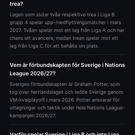
trea?
Lagen som slutar tvåa respektive trea i Liga B
grupp 4 spelar upp-/nedflyttningsmatcher i mars
2027. Tvåan spelar mot ett lag från Liga A och har
chans att avancera, medan trean spelar mot ett
lag från Liga C för att behålla sin plats.
Vem är förbundskapten för Sverige i Nations
League 2026/27?
Sveriges förbundskapten är Graham Potter, som
tog över herrlandslaget och ledde Sverige genom
VM-kvalplayoff i mars 2026. Potter ansvarar för
uttagningar och taktik under hela Nations League-
kampanjen 2026/27.
Varför spelar Sverige i Liga B och inte Liga