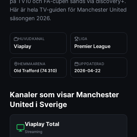
på TV10 och FA-cupen sänds via discovery+.
Här är hela TV-guiden för Manchester United
säsongen 2026.
HUVUDKANAL
LIGA
Viaplay
Premier League
HEMMAARENA
UPPDATERAD
Old Trafford (74 310)
2026-04-22
Kanaler som visar
Manchester
United
i Sverige
Viaplay Total
Streaming