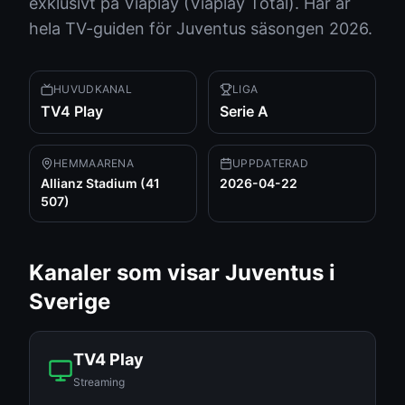
exklusivt på Viaplay (Viaplay Total). Här är
hela TV-guiden för Juventus säsongen 2026.
HUVUDKANAL
LIGA
TV4 Play
Serie A
HEMMAARENA
UPPDATERAD
Allianz Stadium (41
2026-04-22
507)
Kanaler som visar
Juventus
i
Sverige
TV4 Play
Streaming