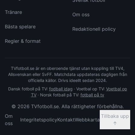
Svensk fotboll
Tränare
Om oss
Bästa spelare
Redaktionell policy
Regler & format
TVfotboll.se är en oberoende tjänst utan koppling till TV4,
Allsvenskan eller SvFF. Matchdata uppdateras dagligen från
officiella källor. Drivs ideellt sedan 2024.
Dansk fotboll på TV:
fodball idag
·
Voetbal op TV:
Voetbal op
TV
·
Norsk fotball på TV:
fotball på tv
©
2026
TVfotboll.se. Alla rättigheter förbehållna.
Om
Tillbaka upp
Integritetspolicy
Kontakt
Webbkarta
oss
↑