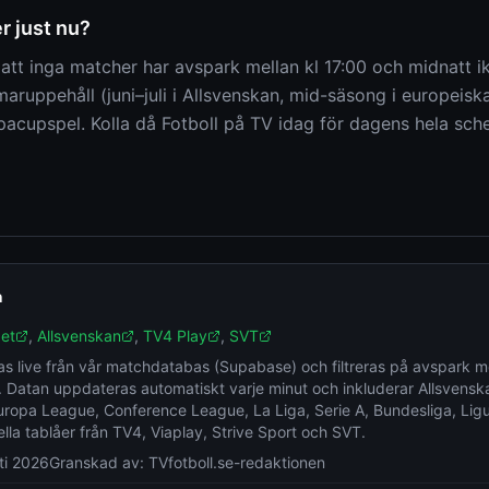
r just nu?
att inga matcher har avspark mellan kl 17:00 och midnatt ikv
ruppehåll (juni–juli i Allsvenskan, mid-säsong i europeiska 
acupspel. Kolla då Fotboll på TV idag för dagens hela sch
n
et
,
Allsvenskan
,
TV4 Play
,
SVT
s live från vår matchdatabas (Supabase) och filtreras på avspark m
 Datan uppdateras automatiskt varje minut och inkluderar Allsvensk
opa League, Conference League, La Liga, Serie A, Bundesliga, Lig
ella tablåer från TV4, Viaplay, Strive Sport och SVT.
ti 2026
Granskad av:
TVfotboll.se-redaktionen