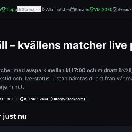
a
Tippa
Statistik
Alla matcher
Kanaler
VM 2026
Svensk
äll – kvällens matcher live
atcher med avspark mellan kl 17:00 och midnatt
ikväll
kstid och live-status. Listan hämtas direkt från vår
rje minut.
at:
19:11
Kl 17:00–24:00 (Europe/Stockholm)
 just nu