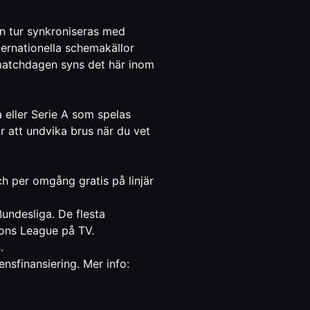
n tur synkroniseras med
ternationella schemakällor
 matchdagen syns det här inom
 eller Serie A som spelas
ör att undvika brus när du vet
h per omgång gratis på linjär
ndesliga. De flesta
ons League på TV
.
.
sfinansiering. Mer info: