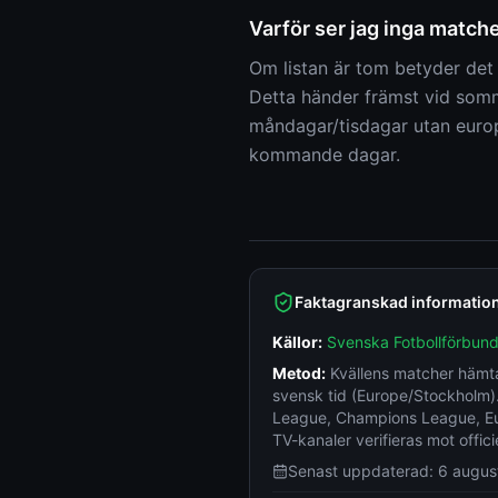
Varför ser jag inga matche
Om listan är tom betyder det 
Detta händer främst vid somma
måndagar/tisdagar utan europ
kommande dagar.
Faktagranskad informatio
Källor:
Svenska Fotbollförbund
Metod:
Kvällens matcher hämta
svensk tid (Europe/Stockholm).
League, Champions League, Eur
TV-kanaler verifieras mot offici
Senast uppdaterad:
6 augus