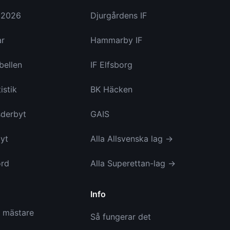
a 2026
Djurgårdens IF
ar
Hammarby IF
bellen
IF Elfsborg
istik
BK Häcken
derbyt
GAIS
yt
Alla Allsvenska lag →
ord
Alla Superettan-lag →
Info
a mästare
Så fungerar det