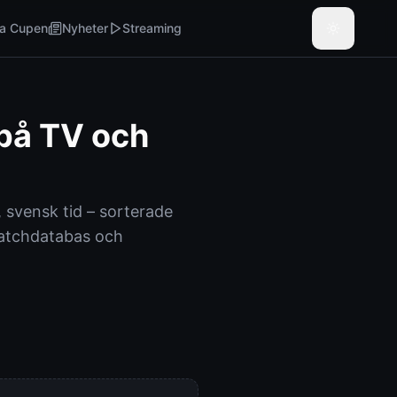
a Cupen
Nyheter
Streaming
 på TV och
, svensk tid – sorterade
 matchdatabas och