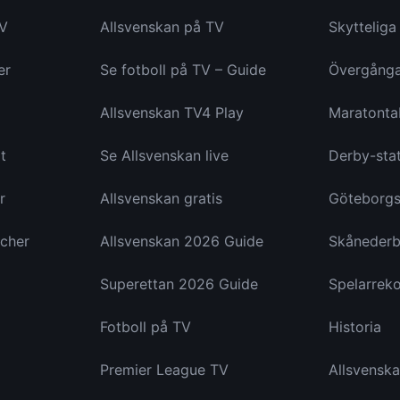
TV
Allsvenskan på TV
Skyttelig
er
Se fotboll på TV – Guide
Övergång
Allsvenskan TV4 Play
Maratonta
t
Se Allsvenskan live
Derby-stat
r
Allsvenskan gratis
Göteborgs
cher
Allsvenskan 2026 Guide
Skånederb
Superettan 2026 Guide
Spelarrek
Fotboll på TV
Historia
Premier League TV
Allsvensk