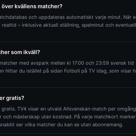
n över kvällens matcher?
atchdatabas och uppdateras automatiskt varje minut. När en
t i realtid – inklusive aktuell ställning, spelminut och eventue
her som ikväll?
om matcher med avspark mellan kl 17:00 och 23:59 svensk ti
 hittar du istället på sidan Fotboll på TV idag, som visar
er gratis?
 gratis. TV4 visar en utvald Allsvenskan-match per omgång 
 och mästerskap utan kostnad. På varje matchkort markera
u snabbt ser vilka matcher du kan se utan abonnemang.