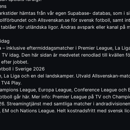
ens
rkstider hämtas från vår egen Supabase- databas, som i si
bollförbundet och Allsvenskan.se för svensk fotboll, samt in
tablåer för utländska ligor. Ändras avspark eller kanal på
 idag
 – inklusive eftermiddagsmatcher i Premier League, La Liga
å TV idag
. Den här sidan är medvetet renodlad till kvällen f
 efter jobbet.
otboll i Sverige 2026
, La Liga och en del landskamper. Utvald Allsvenskan-matc
 TV4 Play
.
ampions League, Europa League, Conference League och Bu
tboll går här. Mer info:
Premier League på TV
och
Champi
6. Streamingtjänst med samtliga matcher i andradivisionen
EM och Nations League. Helt kostnadsfritt med svensk licen