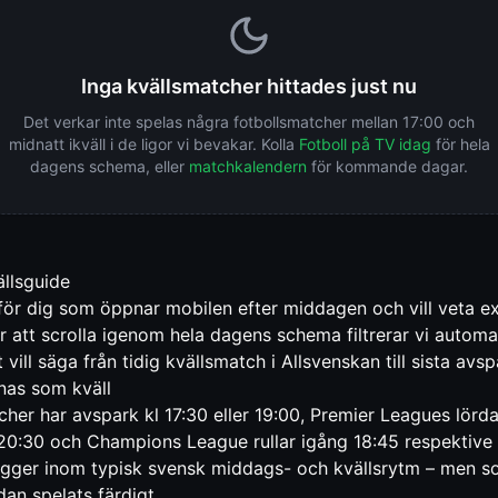
Inga kvällsmatcher hittades just nu
Det verkar inte spelas några fotbollsmatcher mellan 17:00 och
midnatt ikväll i de ligor vi bevakar. Kolla
Fotboll på TV idag
för hela
dagens schema, eller
matchkalendern
för kommande dagar.
ällsguide
ör dig som öppnar mobilen efter middagen och vill veta e
 för att scrolla igenom hela dagens schema filtrerar vi autom
 vill säga från tidig kvällsmatch i Allsvenskan till sista a
nas som kväll
cher har avspark kl 17:30 eller 19:00, Premier Leagues lörd
0:30 och Champions League rullar igång 18:45 respektive 
 ligger inom typisk svensk middags- och kvällsrytm – men so
n spelats färdigt.