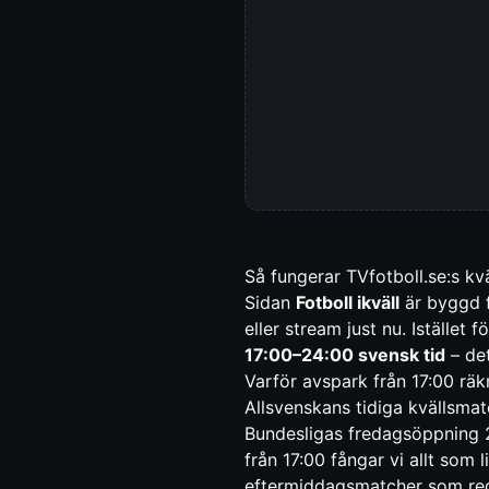
Så fungerar TVfotboll.se:s kv
Sidan
Fotboll ikväll
är byggd f
eller stream just nu. Istället
17:00–24:00 svensk tid
– det
Varför avspark från 17:00 räk
Allsvenskans tidiga kvällsmat
Bundesligas fredagsöppning 2
från 17:00 fångar vi allt som
eftermiddagsmatcher som reda