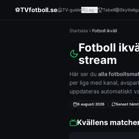
⚽
TVfotboll.se
TV-guide
Lag
Tabell
Skyttelig
Startsida
Fotboll ikväll
Fotboll ikv
stream
Här ser du
alla fotbollsm
per liga med kanal, avspar
uppdateras automatiskt va
6 augusti 2026
Senast hämt
Kvällens matcher