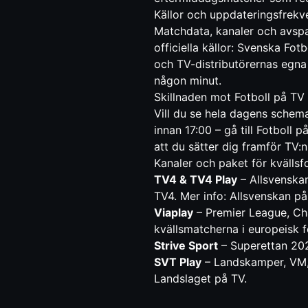
Källor och uppdateringsfrekv
Matchdata, kanaler och avspa
officiella källor: Svenska Fot
och TV-distributörernas egna 
någon minut.
Skillnaden mot Fotboll på TV
Vill du se hela dagens schema
innan 17:00 – gå till
Fotboll p
att du sätter dig framför TV:n
Kanaler och paket för kvällsf
TV4 & TV4 Play
– Allsvenskan
TV4. Mer info:
Allsvenskan på
Viaplay
– Premier League, Ch
kvällsmatcherna i europeisk fo
Strive Sport
– Superettan 202
SVT Play
– Landskamper, VM, 
Landslaget på TV
.