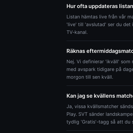
Hur ofta uppdateras lista
Listan hämtas live från vår m
'live' till 'avslutad' ser du de
TV-kanal.
Räknas eftermiddagsmatc
Nej. Vi definierar 'ikväll' s
med avspark tidigare på dagen
morgon till sen kväll.
Kan jag se kvällens match
Ja, vissa kvällsmatcher sänds
Play. SVT sänder landskamper
tydlig 'Gratis'-tagg så att d