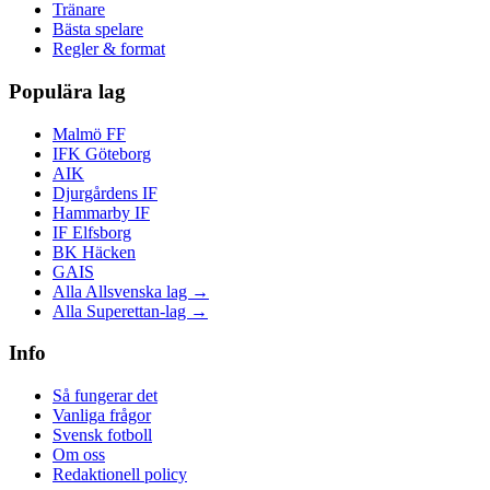
Tränare
Bästa spelare
Regler & format
Populära lag
Malmö FF
IFK Göteborg
AIK
Djurgårdens IF
Hammarby IF
IF Elfsborg
BK Häcken
GAIS
Alla Allsvenska lag →
Alla Superettan-lag →
Info
Så fungerar det
Vanliga frågor
Svensk fotboll
Om oss
Redaktionell policy