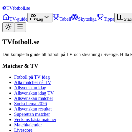
⚽
TVfotboll.se
TV-guide
Tabell
Skytteliga
Tippa
Lag
Stati
TVfotboll.se
Din kompletta guide till fotboll på TV och streaming i Sverige. Hitta 
Matcher & TV
Fotboll på TV idag
Alla matcher på TV
Allsvenskan idag
Allsvenskan idag TV
Allsvenskan matcher
Spelschema 2026
Allsvenskan resultat
Superettan matcher
Veckans bästa matcher
Matchkalender
Livescore