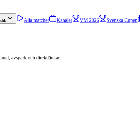
Alla matcher
Kanaler
VM 2026
Svenska Cupen
stik
kanal, avspark och direktlänkar.