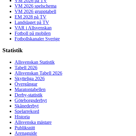
VM 2026 på TV
VM 2026 spelschema
VM 2026 grupptabell
EM 2028 på TV
Landslaget på TV
VAR i Allsvenskan
Fotboll på mobilen
Fotbollskanaler Sverige
Statistik
Allsvenskan Statistik
Tabell 2026
Allsvenskan Tabell 2026
Skytteliga 2026
Övergångar
Maratontabellen
Derby-statistik
Göteborgsderbyt
Skånederbyt
Spelarrekord
Historia
Allsvenska mästare
Publiksnitt
Arenaguide