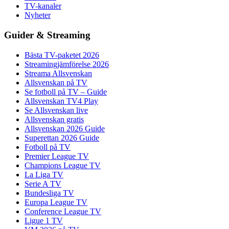
TV-kanaler
Nyheter
Guider & Streaming
Bästa TV-paketet 2026
Streamingjämförelse 2026
Streama Allsvenskan
Allsvenskan på TV
Se fotboll på TV – Guide
Allsvenskan TV4 Play
Se Allsvenskan live
Allsvenskan gratis
Allsvenskan 2026 Guide
Superettan 2026 Guide
Fotboll på TV
Premier League TV
Champions League TV
La Liga TV
Serie A TV
Bundesliga TV
Europa League TV
Conference League TV
Ligue 1 TV