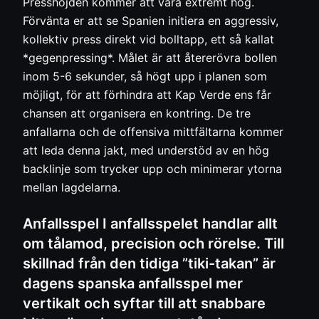
Presshöjden kommer att vara extremt hög.
Förvänta er att se Spanien initiera en aggressiv,
kollektiv press direkt vid bolltapp, ett så kallat
*gegenpressing*. Målet är att återerövra bollen
inom 5-6 sekunder, så högt upp i planen som
möjligt, för att förhindra att Kap Verde ens får
chansen att organisera en kontring. De tre
anfallarna och de offensiva mittfältarna kommer
att leda denna jakt, med understöd av en hög
backlinje som trycker upp och minimerar ytorna
mellan lagdelarna.
Anfallsspel I anfallsspelet handlar allt
om tålamod, precision och rörelse. Till
skillnad från den tidiga ”tiki-takan” är
dagens spanska anfallsspel mer
vertikalt och syftar till att snabbare