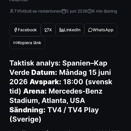
TVfotboll.se-redaktionen
5 juni 2026
6 min
läsning
Facebook
X
LinkedIn
WhatsApp
Kopiera länk
Taktisk analys: Spanien–Kap
Verde
Datum:
Måndag 15 juni
2026
Avspark:
18:00 (svensk
tid)
Arena:
Mercedes-Benz
Stadium, Atlanta, USA
Sändning:
TV4 / TV4 Play
(Sverige)