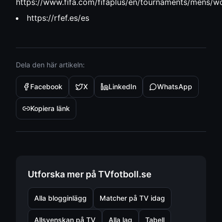
https://www.fifa.com/fifaplus/en/tournaments/mens
https://rfef.es/es
Dela den här artikeln:
Facebook
X
LinkedIn
WhatsApp
Kopiera länk
Utforska mer på TVfotboll.se
Alla blogginlägg
Matcher på TV idag
Allsvenskan på TV
Alla lag
Tabell