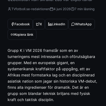
TVfotboll.se-redaktionen
4 juni 2026
7 min
läsning
Facebook
X
LinkedIn
WhatsApp
Kopiera länk
Grupp K i VM 2026 framstår som en av
turneringens mest intressanta och oförutsägbara
grupper. Med en europeisk gigant, en
sydamerikansk kraftfaktor på uppgång, ett av
Afrikas mest formstarka lag och en disciplinerad
asiatisk nation som jagar sin historiska VM-debut,
finns alla ingredienser för dramatik. Det är en
grupp som blandar teknisk briljans med fysisk
kraft och taktisk disciplin.