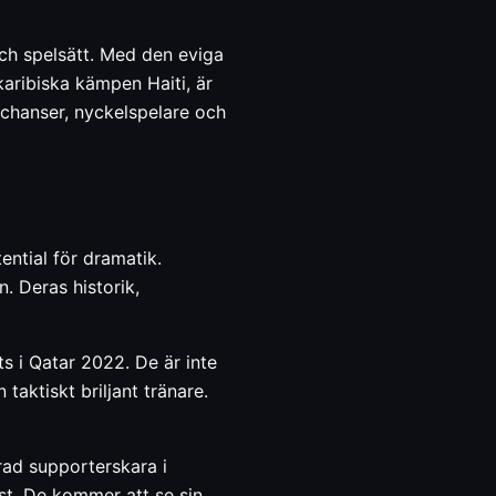
ch spelsätt. Med den eviga
aribiska kämpen Haiti, är
 chanser, nyckelspelare och
ntial för dramatik.
n. Deras historik,
s i Qatar 2022. De är inte
aktiskt briljant tränare.
rad supporterskara i
lst. De kommer att se sin