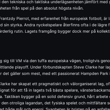
 den tekniska och taktiska underlägsenheten jämfört med 
heten från spel på den absolut högsta nivån.
Frantzdy Pierrot, med erfarenhet från europeisk fotboll, är
 sin styrka. Andra nyckelspelare återfinns ofta i de lägre fr
rderlig rutin. Lagets framgång bygger dock mer på kollekti
 sig till VM via den tuffa europeiska vägen, troligtvis geno
kittlande playoff. Under förbundskapten Steve Clarke har lag
när det gäller som mest, med ett passionerat Hampden Park 
larke har skapat ett pragmatiskt och välorganiserat lag, of
signat för att få in lagets två bästa spelare, vänsterbacka
a. Taktiken bygger på en solid defensiv grund, hårt arbete 
är den otroliga lagandan, det fysiska spelet och mittfälta
 både mål och energi. Svagheten är bristen på en anfallar