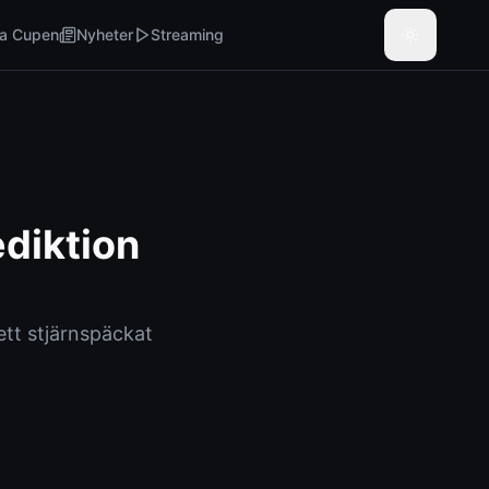
a Cupen
Nyheter
Streaming
ediktion
ett stjärnspäckat