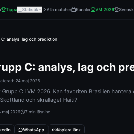
a
Tippa
Statistik
Alla matcher
Kanaler
VM 2026
Svensk
: analys, lag och prediktion
pp C: analys, lag och pr
aterad:
24 maj 2026
Grupp C i VM 2026. Kan favoriten Brasilien hantera 
kottland och skrällaget Haiti?
4 maj 2026
7 min
läsning
kedIn
WhatsApp
Kopiera länk