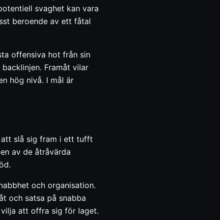
potentiell svaghet kan vara
st beroende av ett fåtal
ta offensiva hot från sin
backlinjen. Framåt vilar
n hög nivå. I mål är
t slå sig fram i ett tufft
 en av de åtråvärda
öd.
snabbhet och organisation.
akåt och satsa på snabba
ja att offra sig för laget.