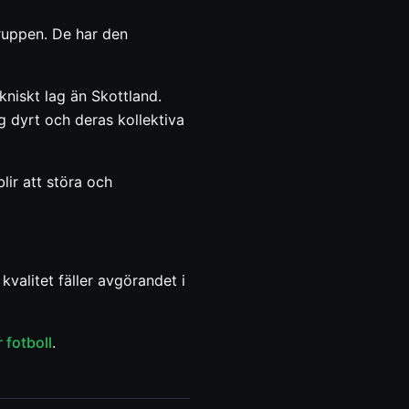
gruppen. De har den
niskt lag än Skottland.
g dyrt och deras kollektiva
lir att störa och
valitet fäller avgörandet i
 fotboll
.