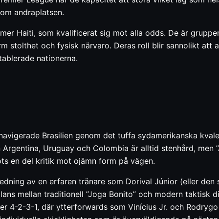
om andraplatsen.
mer Haiti, som kvalificerat sig mot alla odds. De är grup
stolthet och fysisk närvaro. Deras roll blir sannolikt att a
etablerade nationerna.
avigerade Brasilien genom det tuffa sydamerikanska kvalet
 Argentina, Uruguay och Colombia är alltid stenhård, men ”
ots en del kritik mot ojämn form på vägen.
edning av en erfaren tränare som Dorival Júnior (eller den
alans mellan traditionell ”Joga Bonito” och modern taktisk d
eller 4-2-3-1, där ytterforwards som Vinícius Jr. och Rodryg