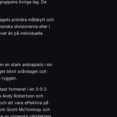
gruppens övriga lag. De
 lagets primära målskytt och
anska divisionerna eller i
vet än på individuella
m en stark andraplats i sin
et blivit svårslaget och
i ryggen.
tast formerat i en 3-5-2
rna Andy Robertson och
och att vara effektiva på
re som Scott McTominay och
e av yppersta världsklass,