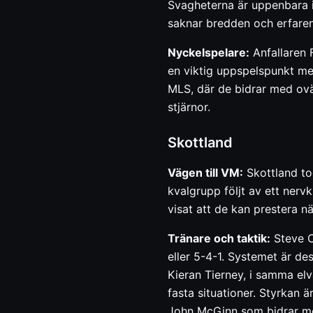
Svagheterna är uppenbara i
saknar bredden och erfaren
Nyckelspelare:
Anfallaren 
en viktig uppspelspunkt med
MLS, där de bidrar med ovä
stjärnor.
Skottland
Vägen till VM:
Skottland tog
kvalgrupp följt av ett nerv
visat att de kan prestera 
Tränare och taktik:
Steve C
eller 5-4-1. Systemet är de
Kieran Tierney, i samma elv
fasta situationer. Styrkan 
John McGinn som bidrar med