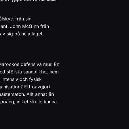
skytt från sin
rkant. John McGinn från
 av sig på hela laget.
 Marockos defensiva mur. En
ed största sannolikhet hem
intensiv och fysisk
anisation? Ett oavgjort
måstematch. Allt annat än
lpoäng, vilket skulle kunna