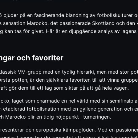
 bjuder på en fascinerande blandning av fotbollskulturer o
års sensation Marocko, det passionerade Skottland och den k
g kan tas för givet. Här är en djupgående analys av lagens
ngar och favoriter
lassisk VM-grupp med en tydlig hierarki, men med stor pote
örsta potten, är den självklara favoriten till att vinna gruppe
aft gör dem till ett lag som siktar på att gå hela vägen.
ko, laget som charmade en hel värld med sin semifinalplat
 etablerad fotbollsnation med en gyllene generation och en t
h Marocko blir en tidig höjdpunkt i turneringen.
representerar den europeiska kämpaglöden. Med en passione
Premier League har de kapacitet att störa vilket lag som he