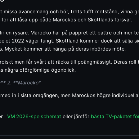
 att missa avancemang och bör, trots tufft motstånd, vinna 
för att låsa upp både Marockos och Skottlands försvar.
r en rysare. Marocko har på pappret ett bättre och mer tek
pelet 2022 väger tungt. Skottland kommer dock att sälja si
as. Mycket kommer att hänga på deras inbördes möte.
iskt men får svårt att räcka till poängmässigt. Deras roll b
ns några oförglömliga ögonblick.
en** 2. **Marocko*
med in i sista omgången, men Marockos högre individuella k
r i
VM 2026-spelschemat
eller jämför
bästa TV-paketet för