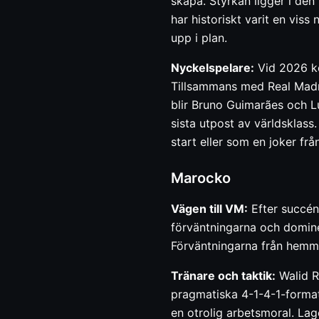
skapa. Styrkan ligger i den
har historiskt varit en viss
upp i plan.
Nyckelspelare:
Vid 2026 kom
Tillsammans med Real Madri
blir Bruno Guimarães och L
sista utpost av världsklass
start eller som en joker fr
Marocko
Vägen till VM:
Efter succén 
förväntningarna och domine
Förväntningarna från hemm
Tränare och taktik:
Walid R
pragmatiska 4-1-4-1-format
en otrolig arbetsmoral. Lag