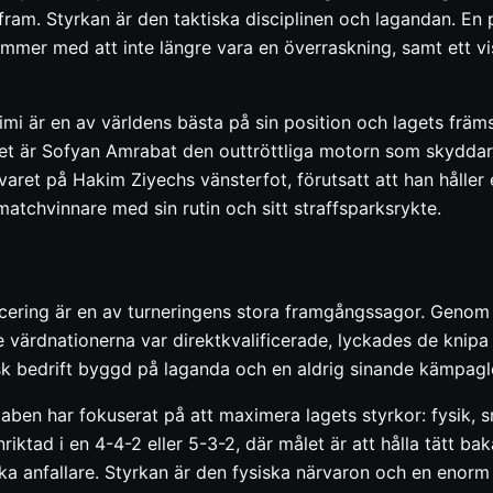
ram. Styrkan är den taktiska disciplinen och lagandan. En 
mmer med att inte längre vara en överraskning, samt ett vis
mi är en av världens bästa på sin position och lagets främs
tet är Sofyan Amrabat den outtröttliga motorn som skyddar 
aret på Hakim Ziyechs vänsterfot, förutsatt att han håller e
atchvinnare med sin rutin och sitt straffsparksrykte.
icering är en av turneringens stora framgångssagor. Genom at
värdnationerna var direktkvalificerade, lyckades de knipa
risk bedrift byggd på laganda och en aldrig sinande kämpagl
aben har fokuserat på att maximera lagets styrkor: fysik, 
nriktad i en 4-4-2 eller 5-3-2, där målet är att hålla tätt b
a anfallare. Styrkan är den fysiska närvaron och en enorm vil