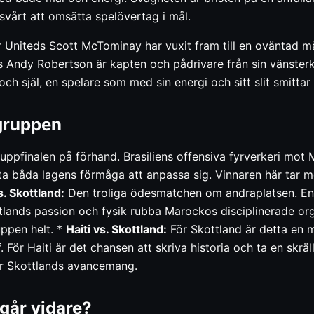
 svårt att omsätta spelövertag i mål.
Uniteds Scott McTominay har vuxit fram till en oväntad mål
ols Andy Robertson är kapten och pådrivare från sin vänste
 och själ, en spelare som med sin energi och sitt slit smittar
gruppen
uppfinalen på förhand. Brasiliens offensiva fyrverkeri mot
 båda lagens förmåga att anpassa sig. Vinnaren här tar m
. Skottland:
Den troliga ödesmatchen om andraplatsen. En 
tlands passion och fysik rubba Marockos disciplinerade org
uppen helt. *
Haiti vs. Skottland:
För Skottland är detta en 
 För Haiti är det chansen att skriva historia och ta en skräl
r Skottlands avancemang.
 går vidare?