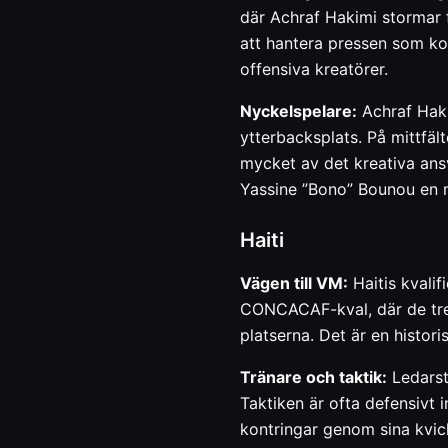
där Achraf Hakimi stormar f
att hantera pressen som ko
offensiva kreatörer.
Nyckelspelare:
Achraf Haki
ytterbacksplats. På mittfäl
mycket av det kreativa ansv
Yassine ”Bono” Bounou en m
Haiti
Vägen till VM:
Haitis kvalif
CONCACAF-kval, där de tre 
platserna. Det är en histo
Tränare och taktik:
Ledarst
Taktiken är ofta defensivt i
kontringar genom sina kvick