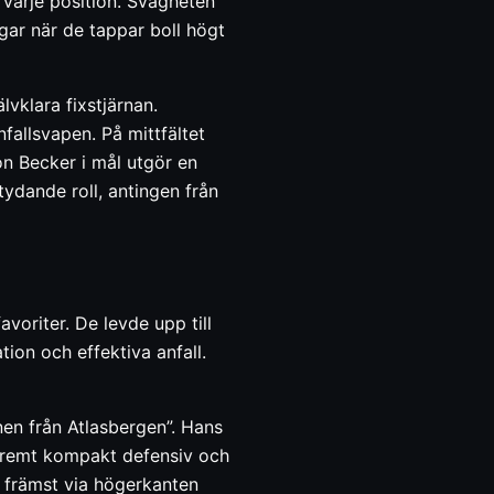
 varje position. Svagheten
ngar när de tappar boll högt
vklara fixstjärnan.
fallsvapen. På mittfältet
n Becker i mål utgör en
ydande roll, antingen från
voriter. De levde upp till
on och effektiva anfall.
en från Atlasbergen”. Hans
xtremt kompakt defensiv och
a, främst via högerkanten