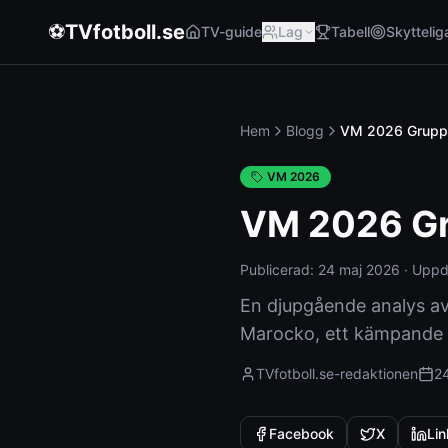
⚽
TVfotboll.se
TV-guide
Lag
Tabell
Skyttelig
Hem
Blogg
VM 2026 Grupp C
VM 2026
VM 2026 Gru
Publicerad:
24 maj 2026
·
Uppd
En djupgående analys av 
Marocko, ett kämpande S
TVfotboll.se-redaktionen
2
Facebook
X
Lin