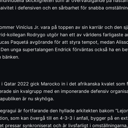
 individuella skickligheten som är överväldigande på nästan
 naivitet i defensiven och en sårbarhet för snabba omställni
mer Vinícius Jr. vara på toppen av sin karriär och den själ
d-kollegan Rodrygo utgör han ett av världens farligaste an
ucas Paquetá avgörande för att styra tempot, medan Alisso
. Den unga supertalangen Endrick förväntas också ha en bet
ån bänken.
i Qatar 2022 gick Marocko in i det afrikanska kvalet som fa
rade sin kvalgrupp med en imponerande defensiv organisati
apubliken är nu skyhöga.
egragui är fortfarande den hyllade arkitekten bakom ”Lejon
ion, som kan övergå till en 4-3-3 i anfall, bygger på en e
et pressar synkroniserat och är livsfarligt i omställningarn