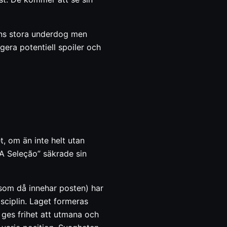
pens stora underdog men
gera potentiell spoiler och
, om än inte helt utan
A Seleção” säkrade sin
 som då innehar posten) har
isciplin. Laget formeras
o ges frihet att utmana och