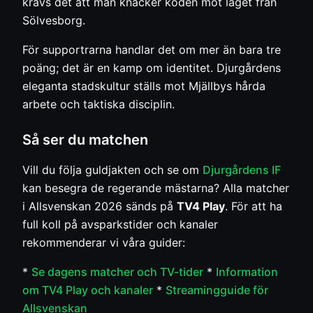
krävs det att man knäcker koden mot laget från
Sölvesborg.
För supportrarna handlar det om mer än bara tre
poäng; det är en kamp om identitet. Djurgårdens
eleganta stadskultur ställs mot Mjällbys hårda
arbete och taktiska disciplin.
Så ser du matchen
Vill du följa guldjakten och se om
Djurgårdens IF
kan besegra de regerande mästarna? Alla matcher
i Allsvenskan 2026 sänds på
TV4 Play
. För att ha
full koll på avsparkstider och kanaler
rekommenderar vi våra guider:
*
Se dagens matcher och TV-tider
*
Information
om TV4 Play och kanaler
*
Streamingguide för
Allsvenskan