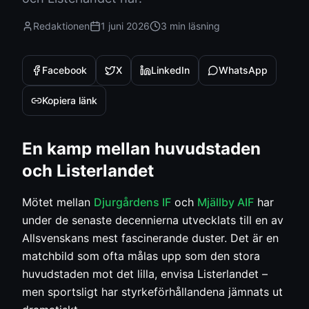
Redaktionen
1 juni 2026
3 min
läsning
Facebook
X
LinkedIn
WhatsApp
Kopiera länk
En kamp mellan huvudstaden
och Listerlandet
Mötet mellan
Djurgårdens IF
och
Mjällby AIF
har
under de senaste decennierna utvecklats till en av
Allsvenskans mest fascinerande duster. Det är en
matchbild som ofta målas upp som den stora
huvudstaden mot det lilla, envisa Listerlandet –
men sportsligt har styrkeförhållandena jämnats ut