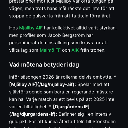
prestationer mot just Mjällby var ofta tungan på
vågen, men trots hans mål räckte det inte för att
stoppa de gulsvarta från att ta titeln förra året.
Hos
Mjällby AIF
har kollektivet alltid varit styrkan,
men profiler som Jacob Bergström har
personifierat den inställning som krävs för att
välta lag som
Malmö FF
och
AIK
från tronen.
Vad mötena betyder idag
Inför säsongen 2026 är rollerna delvis ombytta. *
[Mjällby AIF](/lag/mjallby-aif):
Spelar med ett
självförtroende som bara en regerande mästare
kan ha. Varje match är ett bevis på att 2025 inte
var en tillfällighet. *
[Djurgårdens IF]
(/lag/djurgardens-if):
Befinner sig i en intensiv
guldjakt. För att kunna återta titeln till Stockholm