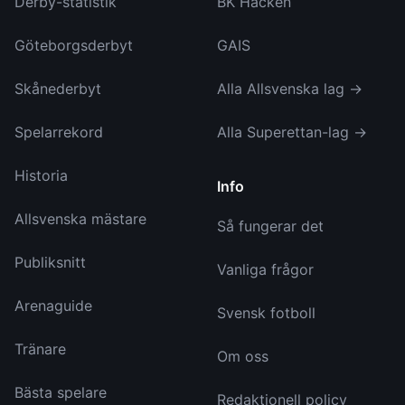
Derby-statistik
BK Häcken
Göteborgsderbyt
GAIS
Skånederbyt
Alla Allsvenska lag →
Spelarrekord
Alla Superettan-lag →
Historia
Info
Allsvenska mästare
Så fungerar det
Publiksnitt
Vanliga frågor
Arenaguide
Svensk fotboll
Tränare
Om oss
Bästa spelare
Redaktionell policy