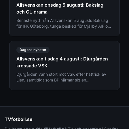
Allsvenskan onsdag 5 augusti: Bakslag
och CL-drama
Senaste nytt från Allsvenskan 5 augusti: Bakslag
för IFK Göteborg, tunga besked för Mjällby AIF och
transfernyheter kring Djurgården.
Dagens nyheter
Allsvenskan tisdag 4 augusti: Djurgården
krossade VSK
Djurgården vann stort mot VSK efter hattrick av
Lien, samtidigt som BP närmar sig en
mångmiljonförsäljning. Läs senaste nytt från
Allsvenskan den 4 augusti.
TVfotboll.se
Din kompletta guide till fotboll på TV och streaming i Sverige.