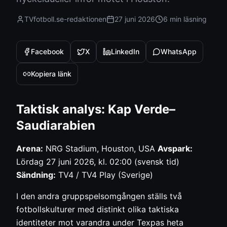
TVfotboll.se-redaktionen
27 juni 2026
6 min
läsning
Facebook
X
LinkedIn
WhatsApp
Kopiera länk
Taktisk analys: Kap Verde–
Saudiarabien
Arena:
NRG Stadium, Houston, USA
Avspark:
Lördag 27 juni 2026, kl. 02:00 (svensk tid)
Sändning:
TV4 / TV4 Play (Sverige)
I den andra gruppspelsomgången ställs två
fotbollskulturer med distinkt olika taktiska
identiteter mot varandra under Texpas heta