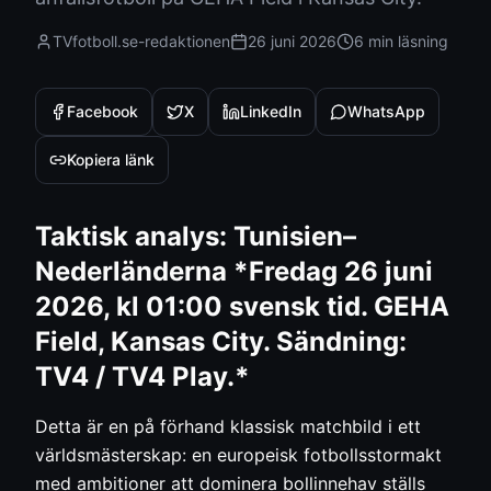
TVfotboll.se-redaktionen
26 juni 2026
6 min
läsning
Facebook
X
LinkedIn
WhatsApp
Kopiera länk
Taktisk analys: Tunisien–
Nederländerna *Fredag 26 juni
2026, kl 01:00 svensk tid. GEHA
Field, Kansas City. Sändning:
TV4 / TV4 Play.*
Detta är en på förhand klassisk matchbild i ett
världsmästerskap: en europeisk fotbollsstormakt
med ambitioner att dominera bollinnehav ställs