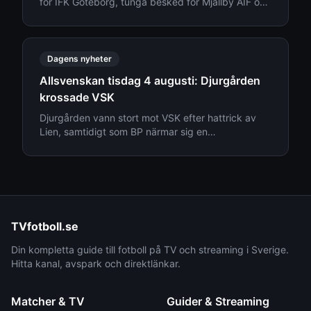
för IFK Göteborg, tunga besked för Mjällby AIF och
transfernyheter kring Djurgården.
Dagens nyheter
Allsvenskan tisdag 4 augusti: Djurgården
krossade VSK
Djurgården vann stort mot VSK efter hattrick av
Lien, samtidigt som BP närmar sig en
mångmiljonförsäljning. Läs senaste nytt från
Allsvenskan den 4 augusti.
TVfotboll.se
Din kompletta guide till fotboll på TV och streaming i Sverige.
Hitta kanal, avspark och direktlänkar.
Matcher & TV
Guider & Streaming