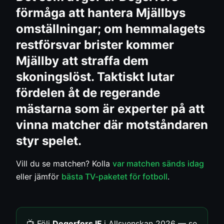
förmåga att hantera Mjällbys
omställningar; om hemmalagets
restförsvar brister kommer
Mjällby att straffa dem
skoningslöst. Taktiskt lutar
fördelen åt de regerande
mästarna som är experter på att
vinna matcher där motståndaren
styr spelet.
Vill du se matchen? Kolla
var matchen sänds idag
eller jämför
bästa TV-paketet för fotboll
.
📺 Följ
Degerfors IF
i Allsvenskan 2026 — se