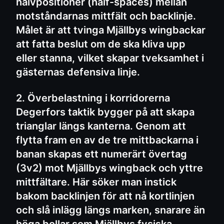
halvpositioner (half-spaces) mellan
motståndarnas mittfält och backlinje.
Målet är att tvinga Mjällbys wingbackar
att fatta beslut om de ska kliva upp
eller stanna, vilket skapar tveksamhet i
gästernas defensiva linje.
2. Överbelastning i korridorerna
Degerfors taktik bygger på att skapa
trianglar längs kanterna. Genom att
flytta fram en av de tre mittbackarna i
banan skapas ett numerärt övertag
(3v2) mot Mjällbys wingback och yttre
mittfältare. Här söker man instick
bakom backlinjen för att nå kortlinjen
och slå inlägg längs marken, snarare än