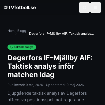
⚽
TVfotboll.se
Hem
Blogg
Degerfors IF–Mjällby AIF: Taktisk analys
inför matchen idag
Taktisk analys
Degerfors IF–Mjällby AIF:
Taktisk analys inför
matchen idag
Publicerad:
9 maj 2026
·
Uppdaterad:
9 maj 2026
Djupgående taktisk analys av Degerfors
offensiva positionsspel mot regerande