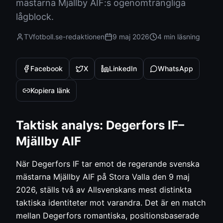
mästarna Mjällby AIF:s ogenomträngliga
lågblock.
TVfotboll.se-redaktionen
9 maj 2026
4 min
läsning
Facebook
X
LinkedIn
WhatsApp
Kopiera länk
Taktisk analys: Degerfors IF–
Mjällby AIF
När Degerfors IF tar emot de regerande svenska
mästarna Mjällby AIF på Stora Valla den 9 maj
2026, ställs två av Allsvenskans mest distinkta
taktiska identiteter mot varandra. Det är en match
mellan Degerfors romantiska, positionsbaserade