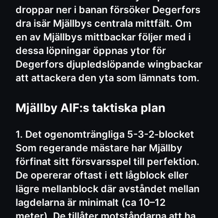
droppar ner i banan försöker Degerfors
dra isär Mjällbys centrala mittfält. Om
en av Mjällbys mittbackar följer med i
dessa löpningar öppnas ytor för
Degerfors djupledslöpande wingbackar
att attackera den yta som lämnats tom.
Mjällby AIF:s taktiska plan
1. Det ogenomträngliga 5-3-2-blocket
Som regerande mästare har Mjällby
förfinat sitt försvarsspel till perfektion.
De opererar oftast i ett lågblock eller
lägre mellanblock där avståndet mellan
lagdelarna är minimalt (ca 10–12
meter). De tillåter motståndarna att ha