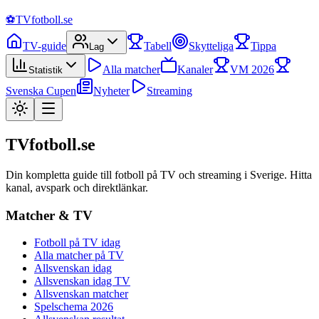
⚽
TVfotboll.se
TV-guide
Tabell
Skytteliga
Tippa
Lag
Alla matcher
Kanaler
VM 2026
Statistik
Svenska Cupen
Nyheter
Streaming
TVfotboll.se
Din kompletta guide till fotboll på TV och streaming i Sverige. Hitta
kanal, avspark och direktlänkar.
Matcher & TV
Fotboll på TV idag
Alla matcher på TV
Allsvenskan idag
Allsvenskan idag TV
Allsvenskan matcher
Spelschema 2026