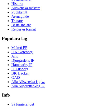
Historia
Allsvenska mästare
Publiksnitt
Arenaguide
Tränare
Bästa spelare
Regler & format
Populära lag
Malmö FF
IFK Göteborg
AIK
Djurgårdens IF
Hammarby IF
IF Elfsborg
BK Häcken
GAIS
Alla Allsvenska lag →
Alla Superettan-lag →
Info
Så fungerar det