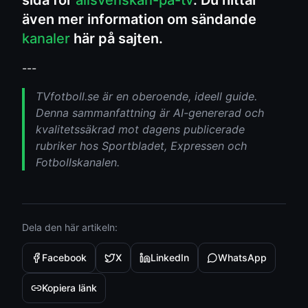
sida för
allsvenskan-pa-tv
. Du hittar
även mer information om sändande
kanaler
här på sajten.
---
TVfotboll.se är en oberoende, ideell guide.
Denna sammanfattning är AI-genererad och
kvalitetssäkrad mot dagens publicerade
rubriker hos Sportbladet, Expressen och
Fotbollskanalen.
Dela den här artikeln:
Facebook
X
LinkedIn
WhatsApp
Kopiera länk