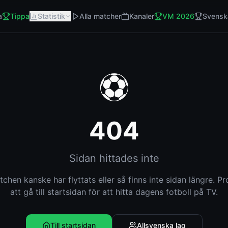
a
Tippa
Statistik
Alla matcher
Kanaler
VM 2026
Svensk
⚽
404
Sidan hittades inte
chen kanske har flyttats eller så finns inte sidan längre. P
att gå till startsidan för att hitta dagens fotboll på TV.
Till startsidan
Allsvenska lag