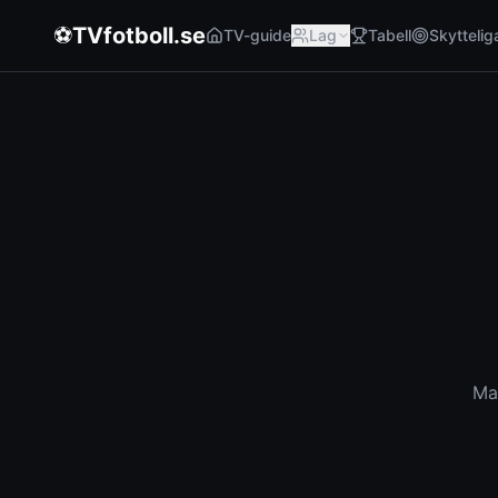
⚽
TVfotboll.se
TV-guide
Lag
Tabell
Skyttelig
Mat