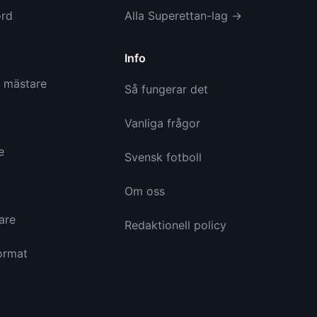
ord
Alla Superettan-lag →
Info
a mästare
Så fungerar det
Vanliga frågor
e
Svensk fotboll
Om oss
are
Redaktionell policy
ormat