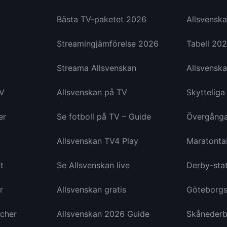
Bästa TV-paketet 2026
Allsvenska
V
Streamingjämförelse 2026
Tabell 20
Streama Allsvenskan
Allsvenska
TV
Allsvenskan på TV
Skyttelig
er
Se fotboll på TV – Guide
Övergång
Allsvenskan TV4 Play
Maratonta
t
Se Allsvenskan live
Derby-stat
r
Allsvenskan gratis
Göteborgs
cher
Allsvenskan 2026 Guide
Skånederb