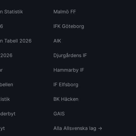
n Statistik
Malmö FF
26
IFK Göteborg
n Tabell 2026
AIK
a 2026
Djurgårdens IF
ar
Hammarby IF
bellen
IF Elfsborg
istik
BK Häcken
derbyt
GAIS
yt
Alla Allsvenska lag →